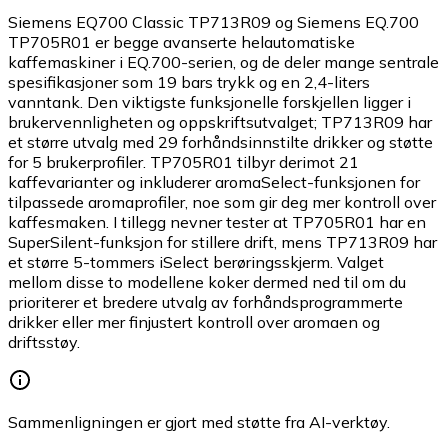
Siemens EQ700 Classic TP713R09 og Siemens EQ.700
TP705R01 er begge avanserte helautomatiske
kaffemaskiner i EQ.700-serien, og de deler mange sentrale
spesifikasjoner som 19 bars trykk og en 2,4-liters
vanntank. Den viktigste funksjonelle forskjellen ligger i
brukervennligheten og oppskriftsutvalget; TP713R09 har
et større utvalg med 29 forhåndsinnstilte drikker og støtte
for 5 brukerprofiler. TP705R01 tilbyr derimot 21
kaffevarianter og inkluderer aromaSelect-funksjonen for
tilpassede aromaprofiler, noe som gir deg mer kontroll over
kaffesmaken. I tillegg nevner tester at TP705R01 har en
SuperSilent-funksjon for stillere drift, mens TP713R09 har
et større 5-tommers iSelect berøringsskjerm. Valget
mellom disse to modellene koker dermed ned til om du
prioriterer et bredere utvalg av forhåndsprogrammerte
drikker eller mer finjustert kontroll over aromaen og
driftsstøy.
Sammenligningen er gjort med støtte fra AI-verktøy.