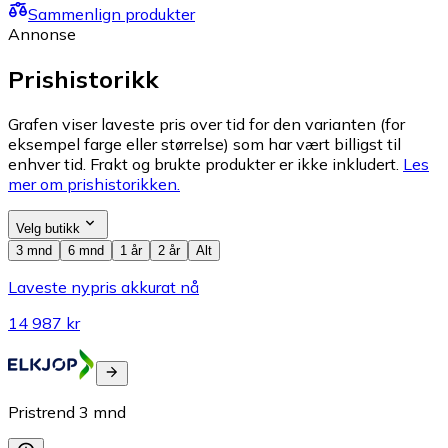
Sammenlign produkter
Annonse
Prishistorikk
Grafen viser laveste pris over tid for den varianten (for
eksempel farge eller størrelse) som har vært billigst til
enhver tid. Frakt og brukte produkter er ikke inkludert.
Les
mer om prishistorikken.
Velg butikk
3 mnd
6 mnd
1 år
2 år
Alt
Laveste nypris akkurat nå
14 987 kr
Pristrend
3
mnd