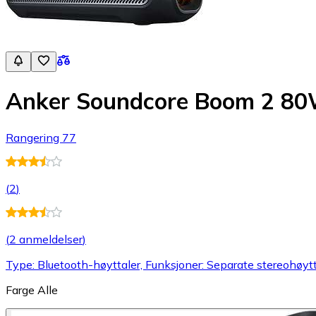
Anker Soundcore Boom 2 8
Rangering 77
(
2
)
(
2 anmeldelser
)
Type: Bluetooth-høyttaler, Funksjoner: Separate stereohøyt
Farge
Alle