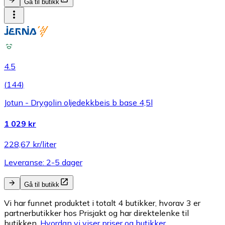
Gå til butikk
4.5
(
144
)
Jotun - Drygolin oljedekkbeis b base 4,5l
1 029 kr
228,67 kr/liter
Leveranse: 2-5 dager
Gå til butikk
Vi har funnet produktet i totalt 4 butikker, hvorav 3 er
partnerbutikker hos Prisjakt og har direktelenke til
butikken.
Hvordan vi viser priser og butikker.