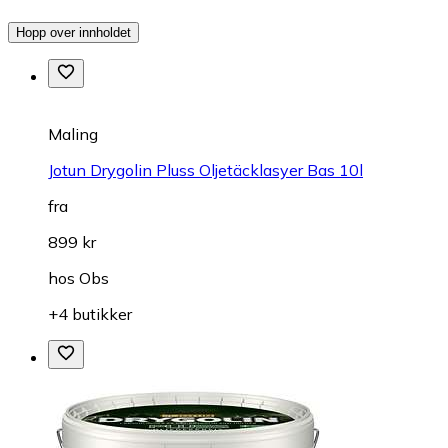
Hopp over innholdet
Maling
Jotun Drygolin Pluss Oljetäcklasyer Bas 10l
fra
899 kr
hos
Obs
+4 butikker