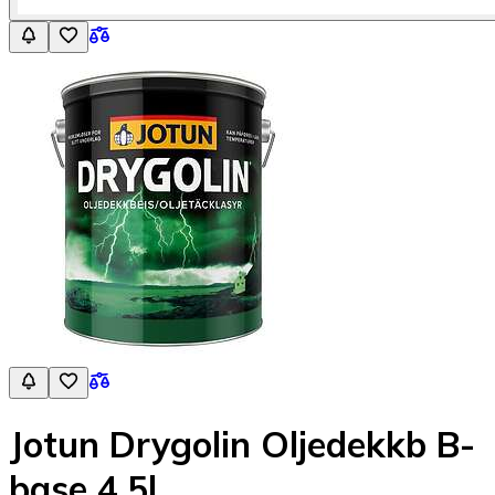
Jotun Drygolin Oljedekkb B-
base 4,5l