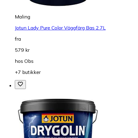
Maling
Jotun Lady Pure Color Väggfärg Bas 2.7L
fra
579 kr
hos
Obs
+7 butikker