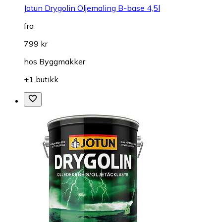
Jotun Drygolin Oljemaling B-base 4,5l
fra
799 kr
hos
Byggmakker
+1 butikk