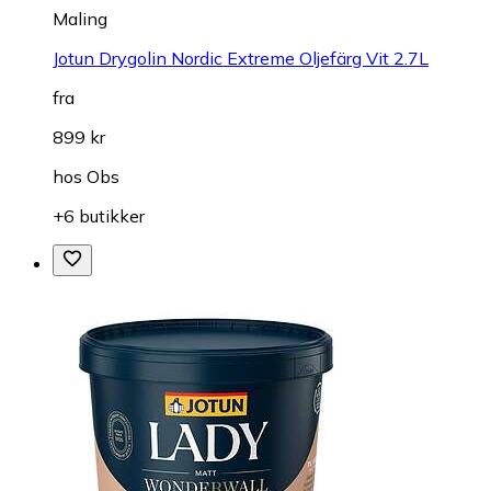
Maling
Jotun Drygolin Nordic Extreme Oljefärg Vit 2.7L
fra
899 kr
hos
Obs
+6 butikker