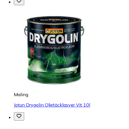
Maling
Jotun Drygolin Oljetäcklasyer Vit 10l