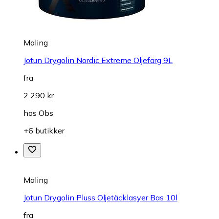
Maling
Jotun Drygolin Nordic Extreme Oljefärg 9L
fra
2 290 kr
hos
Obs
+6 butikker
Maling
Jotun Drygolin Pluss Oljetäcklasyer Bas 10l
fra