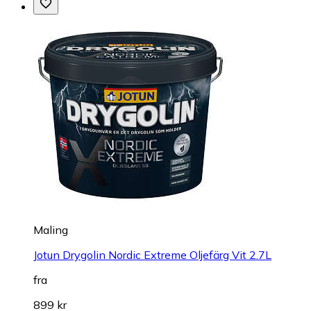
Maling
Jotun Drygolin Nordic Extreme Oljefärg Vit 2.7L
fra
899 kr