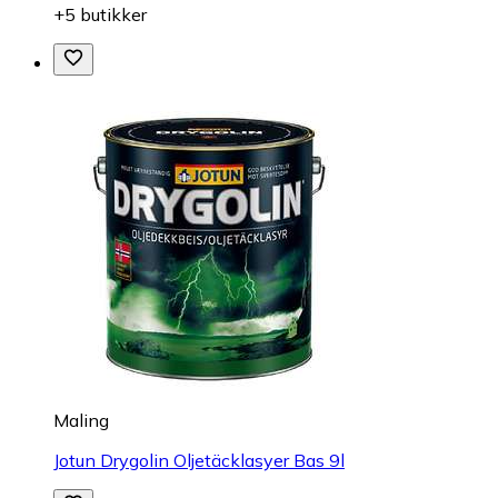
+5 butikker
Maling
Jotun Drygolin Oljetäcklasyer Bas 9l