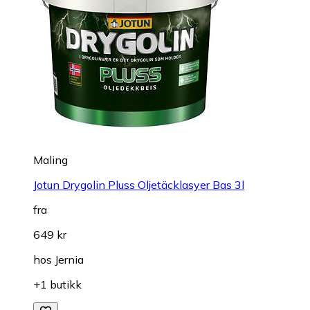
Maling
Jotun Drygolin Pluss Oljetäcklasyer Bas 3l
fra
649 kr
hos
Jernia
+1 butikk