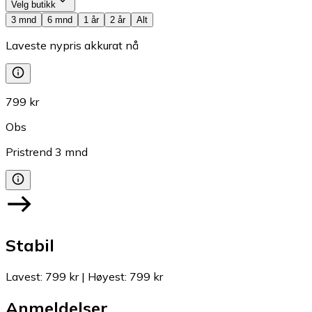
Velg butikk
3 mnd
6 mnd
1 år
2 år
Alt
Laveste nypris akkurat nå
799 kr
Obs
Pristrend
3
mnd
Stabil
Lavest
:
799 kr
|
Høyest
:
799 kr
Anmeldelser