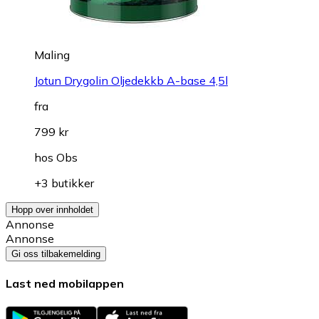
Maling
Jotun Drygolin Oljedekkb A-base 4,5l
fra
799 kr
hos
Obs
+3 butikker
Hopp over innholdet
Annonse
Annonse
Gi oss tilbakemelding
Last ned mobilappen