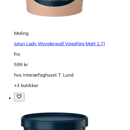
Maling
Jotun Lady Wonderwall Väggfärg Matt 2.7l
fra
599 kr
hos
Interiørfaghuset T. Lund
+3 butikker