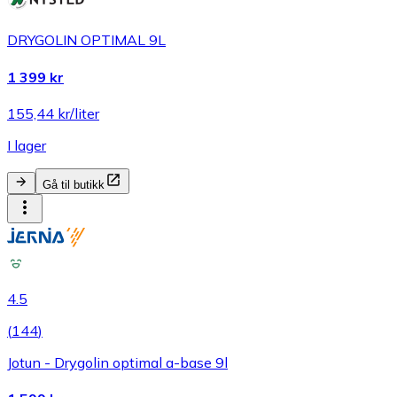
DRYGOLIN OPTIMAL 9L
1 399 kr
155,44 kr/liter
I lager
Gå til butikk
4.5
(
144
)
Jotun - Drygolin optimal a-base 9l