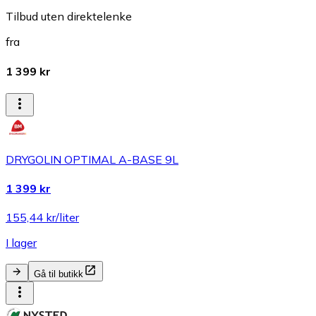
Tilbud uten direktelenke
fra
1 399 kr
DRYGOLIN OPTIMAL A-BASE 9L
1 399 kr
155,44 kr/liter
I lager
Gå til butikk