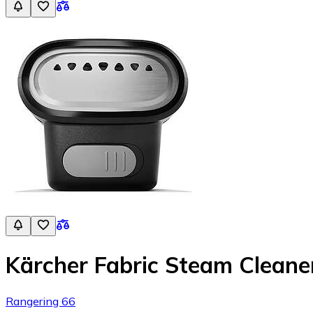
Kärcher Fabric Steam Cleane
Rangering 66