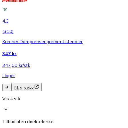
4.3
(
310
)
Kärcher Damprenser garment steamer
347 kr
347,00 kr/stk
I lager
Gå til butikk
Vis 4 stk
Tilbud uten direktelenke