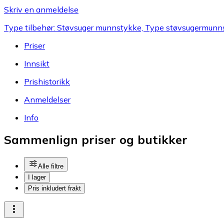
Skriv en anmeldelse
Type tilbehør: Støvsuger munnstykke, Type støvsugermunn
Priser
Innsikt
Prishistorikk
Anmeldelser
Info
Sammenlign priser og butikker
Alle filtre
I lager
Pris inkludert frakt