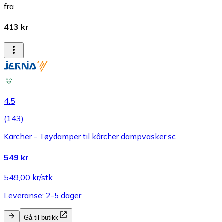
fra
413 kr
4.5
(
143
)
Kärcher - Tøydamper til kârcher dampvasker sc
549 kr
549,00 kr/stk
Leveranse: 2-5 dager
Gå til butikk