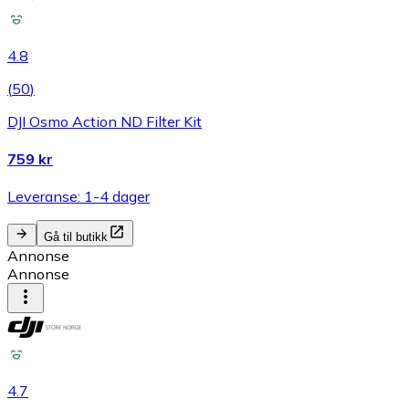
4.8
(
50
)
DJI Osmo Action ND Filter Kit
759 kr
Leveranse: 1-4 dager
Gå til butikk
Annonse
Annonse
4.7