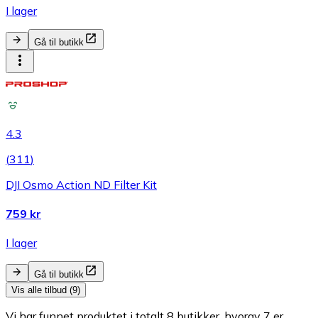
I lager
Gå til butikk
4.3
(
311
)
DJI Osmo Action ND Filter Kit
759 kr
I lager
Gå til butikk
Vis alle tilbud (9)
Vi har funnet produktet i totalt 8 butikker, hvorav 7 er