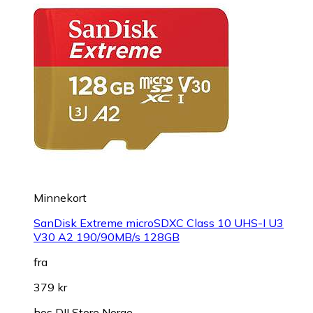
Minnekort
SanDisk Extreme microSDXC Class 10 UHS-I U3
V30 A2 190/90MB/s 128GB
fra
379 kr
hos
DJI Store Norge