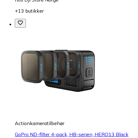
+13 butikker
Actionkameratilbehør
GoPro ND-filter 4-pack, HB-serien, HERO13 Black