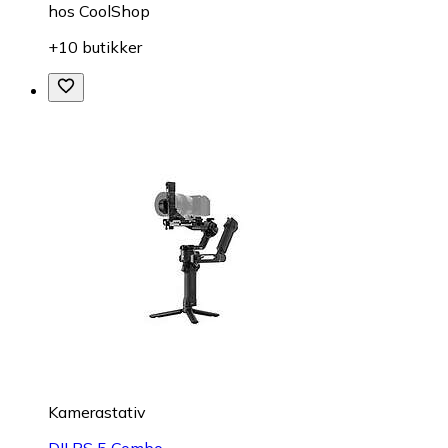
hos
CoolShop
+10 butikker
Kamerastativ
DJI RS 5 Combo