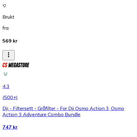
Brukt
fra
569 kr
4.3
(
500+
)
Dji - Filtersett - Gråfilter - For Dji Osmo Action 3, Osmo
Action 3 Adventure Combo Bundle
747 kr