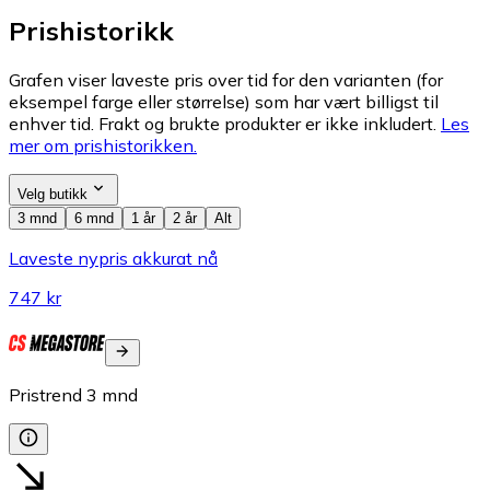
Prishistorikk
Grafen viser laveste pris over tid for den varianten (for
eksempel farge eller størrelse) som har vært billigst til
enhver tid. Frakt og brukte produkter er ikke inkludert.
Les
mer om prishistorikken.
Velg butikk
3 mnd
6 mnd
1 år
2 år
Alt
Laveste nypris akkurat nå
747 kr
Pristrend
3
mnd