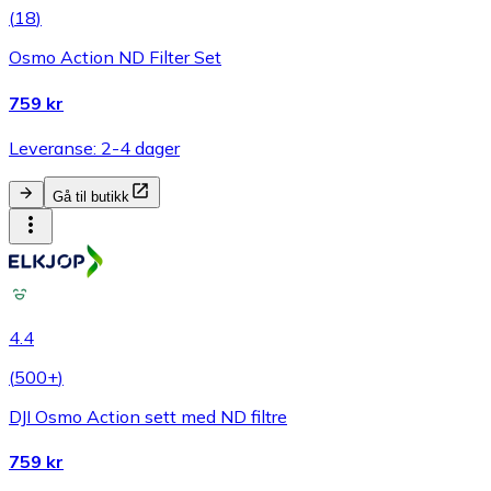
(
18
)
Osmo Action ND Filter Set
759 kr
Leveranse: 2-4 dager
Gå til butikk
4.4
(
500+
)
DJI Osmo Action sett med ND filtre
759 kr