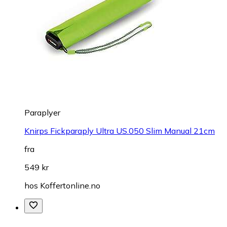
Paraplyer
Knirps Fickparaply Ultra US.050 Slim Manual 21cm
fra
549 kr
hos
Koffertonline.no