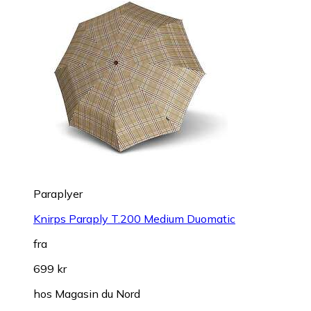
Paraplyer
Knirps Paraply T.200 Medium Duomatic
fra
699 kr
hos
Magasin du Nord