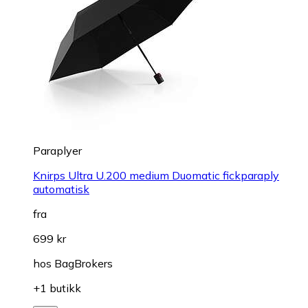
Paraplyer
Knirps Ultra U.200 medium Duomatic fickparaply
automatisk
fra
699 kr
hos
BagBrokers
+1 butikk