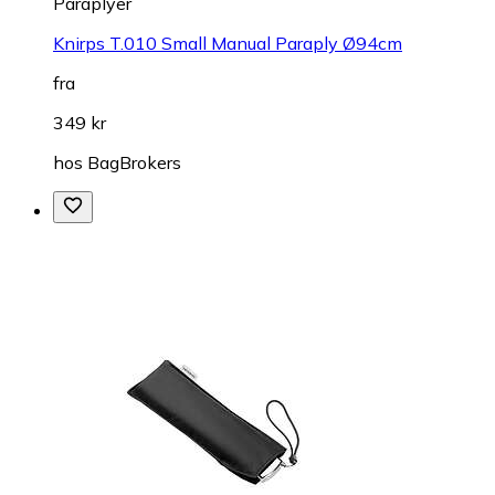
Paraplyer
Knirps T.010 Small Manual Paraply Ø94cm
fra
349 kr
hos
BagBrokers