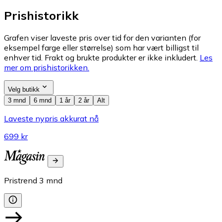
Prishistorikk
Grafen viser laveste pris over tid for den varianten (for
eksempel farge eller størrelse) som har vært billigst til
enhver tid. Frakt og brukte produkter er ikke inkludert.
Les
mer om prishistorikken.
Velg butikk
3 mnd
6 mnd
1 år
2 år
Alt
Laveste nypris akkurat nå
699 kr
Pristrend
3
mnd