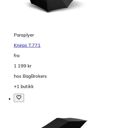
Paraplyer
Knirps T.771
fra
1 199 kr
hos
BagBrokers
+1 butikk