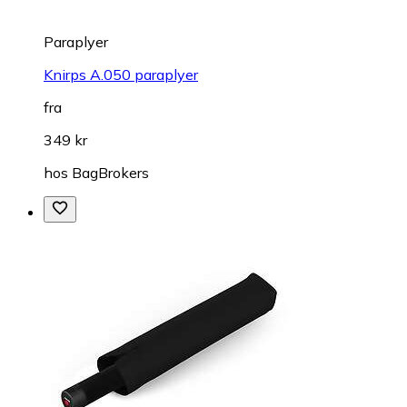
Paraplyer
Knirps A.050 paraplyer
fra
349 kr
hos
BagBrokers