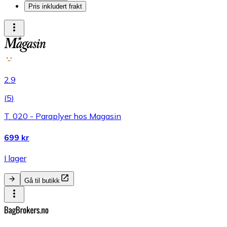
Pris inkludert frakt
2.9
(
5
)
T. 020 - Paraplyer hos Magasin
699 kr
I lager
Gå til butikk