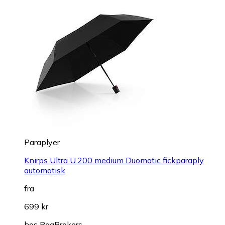
Paraplyer
Knirps Ultra U.200 medium Duomatic fickparaply
automatisk
fra
699 kr
hos
BagBrokers