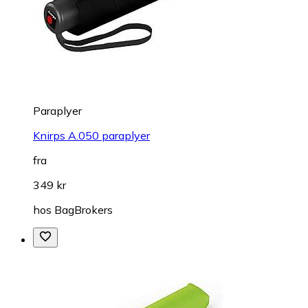
Paraplyer
Knirps A.050 paraplyer
fra
349 kr
hos
BagBrokers