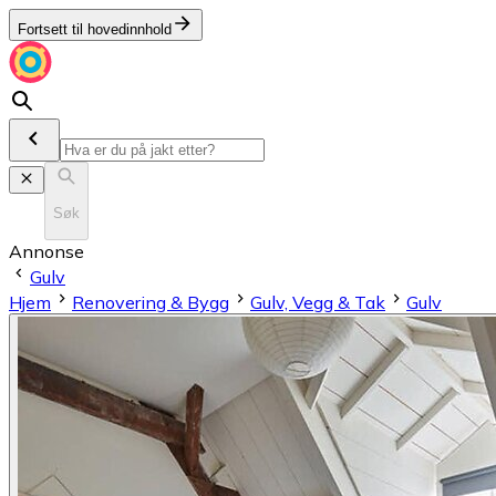
Fortsett til hovedinnhold
Søk
Annonse
Gulv
Hjem
Renovering & Bygg
Gulv, Vegg & Tak
Gulv