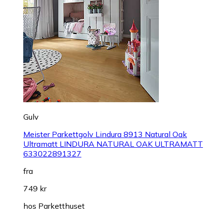
Gulv
Meister Parkettgolv Lindura 8913 Natural Oak
Ultramatt LINDURA NATURAL OAK ULTRAMATT
633022891327
fra
749 kr
hos
Parketthuset