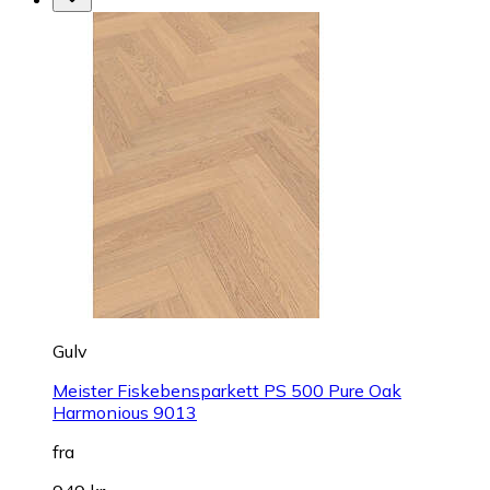
Gulv
Meister Fiskebensparkett PS 500 Pure Oak
Harmonious 9013
fra