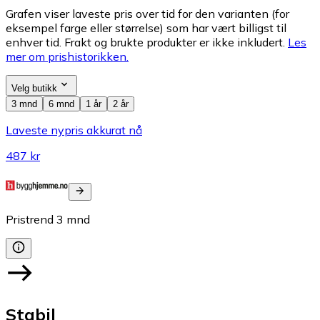
Grafen viser laveste pris over tid for den varianten (for
eksempel farge eller størrelse) som har vært billigst til
enhver tid. Frakt og brukte produkter er ikke inkludert.
Les
mer om prishistorikken.
Velg butikk
3 mnd
6 mnd
1 år
2 år
Laveste nypris akkurat nå
487 kr
Pristrend
3
mnd
Stabil