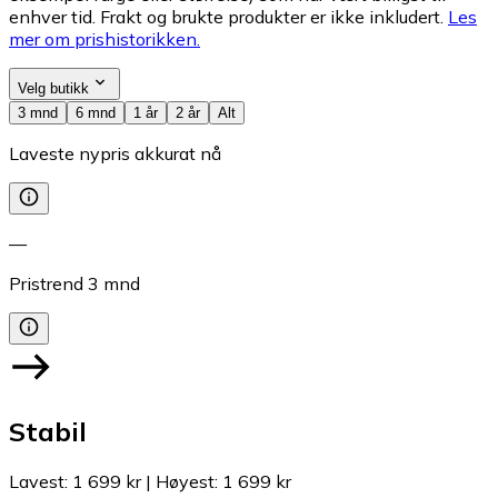
enhver tid. Frakt og brukte produkter er ikke inkludert.
Les
mer om prishistorikken.
Velg butikk
3 mnd
6 mnd
1 år
2 år
Alt
Laveste nypris akkurat nå
—
Pristrend
3
mnd
Stabil
Lavest
:
1 699 kr
|
Høyest
:
1 699 kr