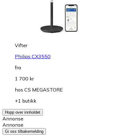
Vifter
Philips CX3550
fra
1 700 kr
hos
CS MEGASTORE
+1 butikk
Hopp over innholdet
Annonse
Annonse
Gi oss tilbakemelding