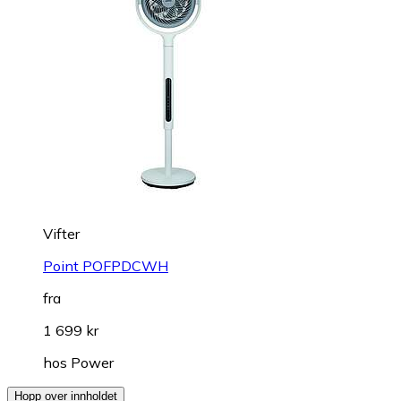
Vifter
Point POFPDCWH
fra
1 699 kr
hos
Power
Hopp over innholdet