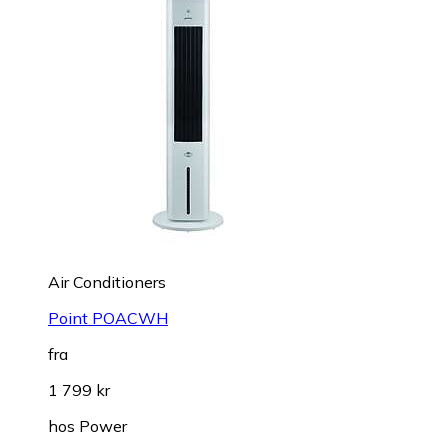
Air Conditioners
Point POACWH
fra
1 799 kr
hos
Power