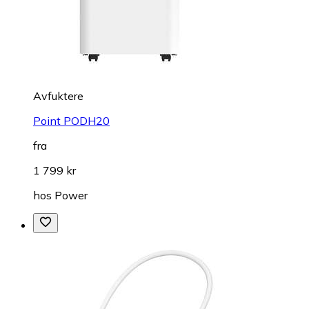
Avfuktere
Point PODH20
fra
1 799 kr
hos
Power