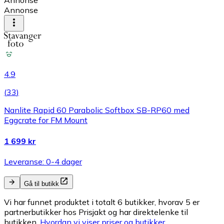
Annonse
Annonse
4.9
(
33
)
Nanlite Rapid 60 Parabolic Softbox SB-RP60 med
Eggcrate for FM Mount
1 699 kr
Leveranse: 0-4 dager
Gå til butikk
Vi har funnet produktet i totalt 6 butikker, hvorav 5 er
partnerbutikker hos Prisjakt og har direktelenke til
butikken.
Hvordan vi viser priser og butikker.