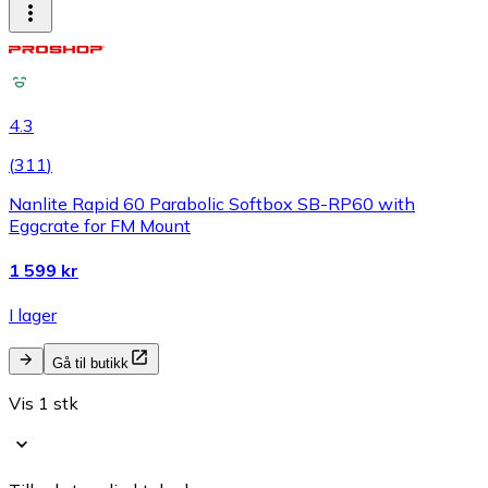
4.3
(
311
)
Nanlite Rapid 60 Parabolic Softbox SB-RP60 with
Eggcrate for FM Mount
1 599 kr
I lager
Gå til butikk
Vis 1 stk