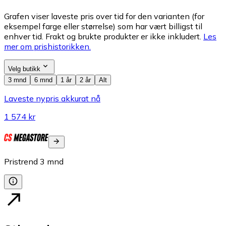
Grafen viser laveste pris over tid for den varianten (for
eksempel farge eller størrelse) som har vært billigst til
enhver tid. Frakt og brukte produkter er ikke inkludert.
Les
mer om prishistorikken.
Velg butikk
3 mnd
6 mnd
1 år
2 år
Alt
Laveste nypris akkurat nå
1 574 kr
Pristrend
3
mnd