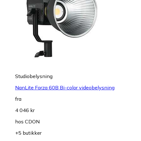
Studiobelysning
NanLite Forza 60B Bi-color videobelysning
fra
4 046 kr
hos
CDON
+5 butikker