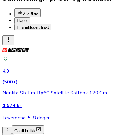
Alle filtre
I lager
Pris inkludert frakt
4.3
(
500+
)
Nanlite Sb-Fm-Rp60 Satellite Softbox 120 Cm
1 574 kr
Leveranse: 5-8 dager
Gå til butikk