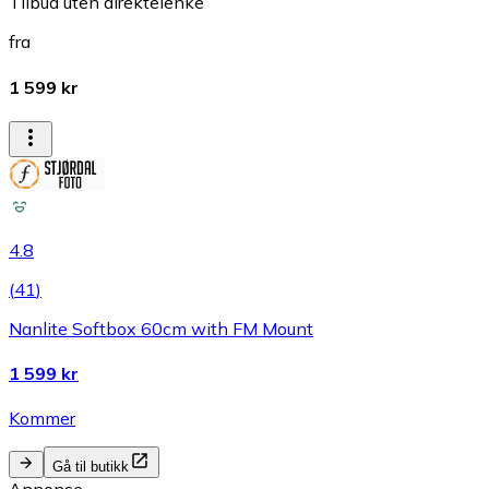
Tilbud uten direktelenke
fra
1 599 kr
4.8
(
41
)
Nanlite Softbox 60cm with FM Mount
1 599 kr
Kommer
Gå til butikk