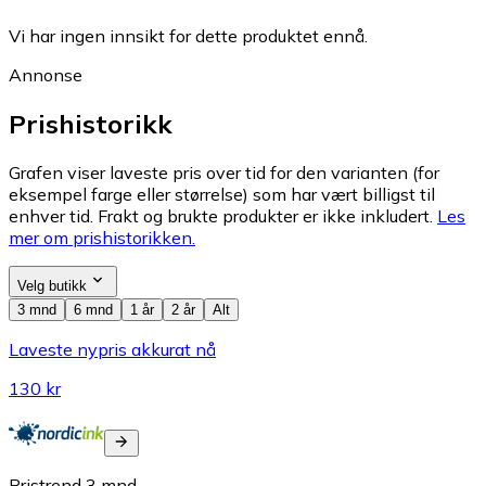
Vi har ingen innsikt for dette produktet ennå.
Annonse
Prishistorikk
Grafen viser laveste pris over tid for den varianten (for
eksempel farge eller størrelse) som har vært billigst til
enhver tid. Frakt og brukte produkter er ikke inkludert.
Les
mer om prishistorikken.
Velg butikk
3 mnd
6 mnd
1 år
2 år
Alt
Laveste nypris akkurat nå
130 kr
Pristrend
3
mnd