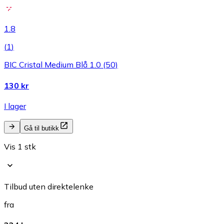
1.8
(
1
)
BIC Cristal Medium Blå 1.0 (50)
130 kr
I lager
Gå til butikk
Vis 1 stk
Tilbud uten direktelenke
fra