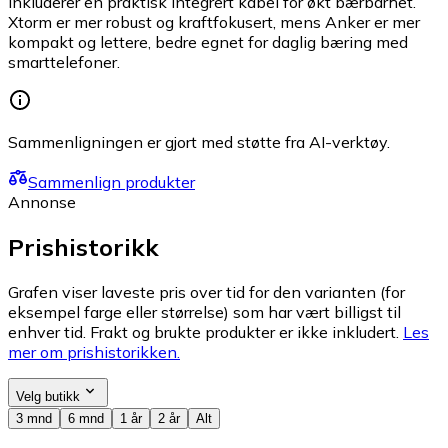
inkluderer en praktisk integrert kabel for økt bærbarhet.
Xtorm er mer robust og kraftfokusert, mens Anker er mer
kompakt og lettere, bedre egnet for daglig bæring med
smarttelefoner.
Sammenligningen er gjort med støtte fra AI-verktøy.
Sammenlign produkter
Annonse
Prishistorikk
Grafen viser laveste pris over tid for den varianten (for
eksempel farge eller størrelse) som har vært billigst til
enhver tid. Frakt og brukte produkter er ikke inkludert.
Les
mer om prishistorikken.
Velg butikk
3 mnd
6 mnd
1 år
2 år
Alt