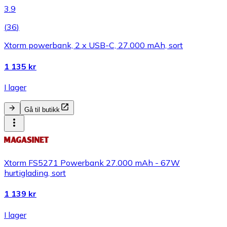
3.9
(
36
)
Xtorm powerbank, 2 x USB-C, 27.000 mAh, sort
1 135 kr
I lager
Gå til butikk
Xtorm FS5271 Powerbank 27.000 mAh - 67W
hurtiglading, sort
1 139 kr
I lager