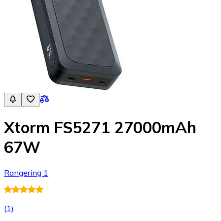
Xtorm FS5271 27000mAh
67W
Rangering 1
(
1
)