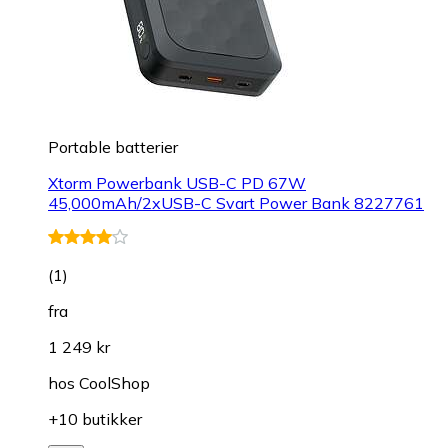
Portable batterier
Xtorm Powerbank USB-C PD 67W
45,000mAh/2xUSB-C Svart Power Bank 8227761
(
1
)
fra
1 249 kr
hos
CoolShop
+10 butikker