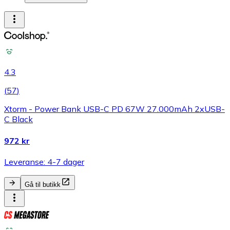
4.3
(
57
)
Xtorm - Power Bank USB-C PD 67W 27.000mAh 2xUSB-
C Black
972 kr
Leveranse: 4-7 dager
Gå til butikk