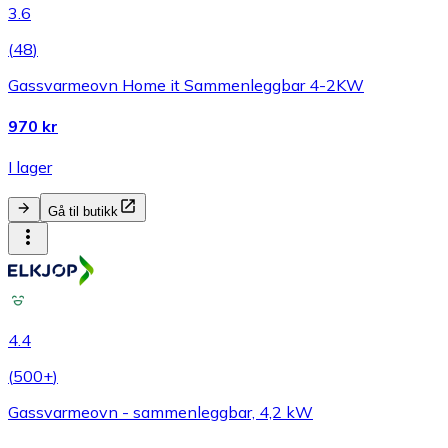
3.6
(
48
)
Gassvarmeovn Home it Sammenleggbar 4-2KW
970 kr
I lager
Gå til butikk
4.4
(
500+
)
Gassvarmeovn - sammenleggbar, 4,2 kW