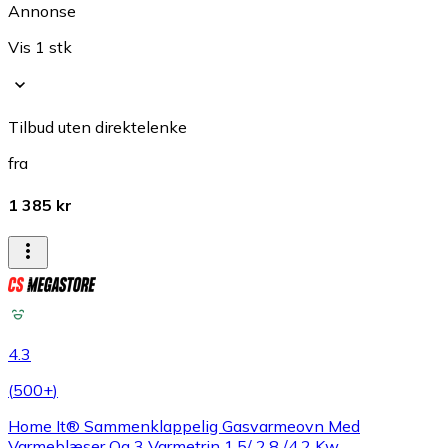
Annonse
Vis 1 stk
Tilbud uten direktelenke
fra
1 385 kr
4.3
(
500+
)
Home It® Sammenklappelig Gasvarmeovn Med
Varmeblæser Og 3 Varmetrin 1,5/ 2,8 /4,2 Kw