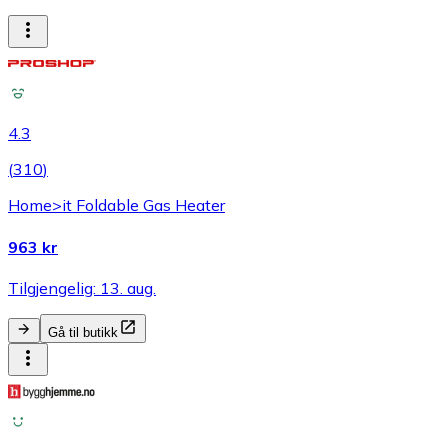
4.3
(
310
)
Home>it Foldable Gas Heater
963 kr
Tilgjengelig: 13. aug.
Gå til butikk