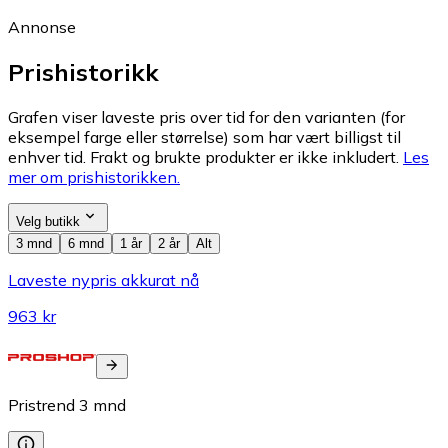
Annonse
Prishistorikk
Grafen viser laveste pris over tid for den varianten (for
eksempel farge eller størrelse) som har vært billigst til
enhver tid. Frakt og brukte produkter er ikke inkludert.
Les
mer om prishistorikken.
Velg butikk
3 mnd
6 mnd
1 år
2 år
Alt
Laveste nypris akkurat nå
963 kr
Pristrend
3
mnd