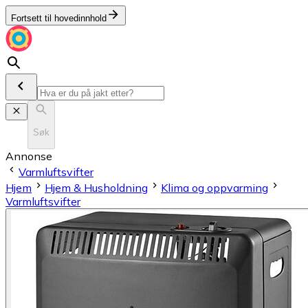
Fortsett til hovedinnhold
Søk
Annonse
Varmluftsvifter
Hjem
Hjem & Husholdning
Klima og oppvarming
Varmluftsvifter