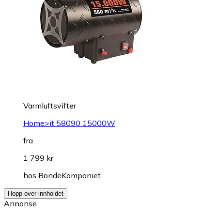
Varmluftsvifter
Home>it 58090 15000W
fra
1 799 kr
hos
BondeKompaniet
Hopp over innholdet
Annonse