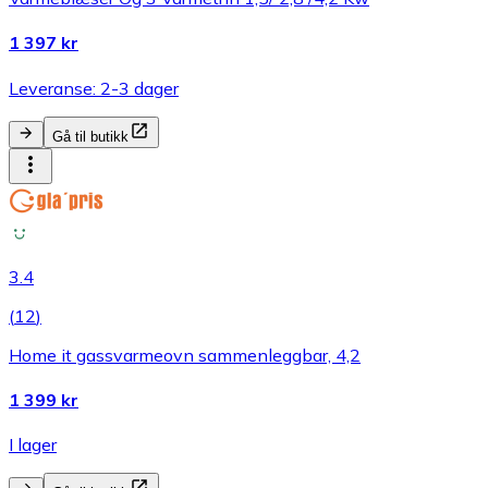
1 397 kr
Leveranse: 2-3 dager
Gå til butikk
3.4
(
12
)
Home it gassvarmeovn sammenleggbar, 4,2
1 399 kr
I lager