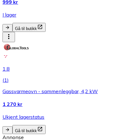
999 kr
I lager
Gå til butikk
1.8
(
1
)
Gassvarmeovn - sammenleggbar, 4,2 kW
1 270 kr
Ukjent lagerstatus
Gå til butikk
Annonse