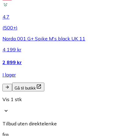
4.7
(
500+
)
Norda 001 G+ Spike M's black UK 11
4 199 kr
2 899 kr
I lager
Gå til butikk
Vis 1 stk
Tilbud uten direktelenke
fra