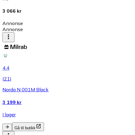
3 066 kr
Annonse
Annonse
4.4
(
21
)
Norda N 001M Black
3 199 kr
I lager
Gå til butikk