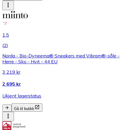
1.5
(
2
)
Norda - Bio-Dyneema® Sneakers med Vibram®-såle -
Herre - Sko - Hvit - 44 EU
3 219 kr
2 695 kr
Ukjent lagerstatus
Gå til butikk