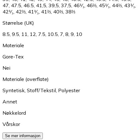
47
,
47.5
,
46.5
,
41,5
,
39,5
,
37,5
,
46¹⁄₃
,
46⅔
,
45¹⁄₃
,
44⅔
,
43¹⁄₃
,
42¹⁄₃
,
42⅔
,
41¹⁄₃
,
41⅔
,
40⅔
,
38⅔
Størrelse (UK)
8.5
,
9.5
,
11
,
12
,
7.5
,
10.5
,
7
,
8
,
9
,
10
Materiale
Gore-Tex
Nei
Materiale (overflate)
Syntetisk
,
Stoff/Tekstil
,
Polyester
Annet
Nøkkelord
Vårskor
Se mer informasjon