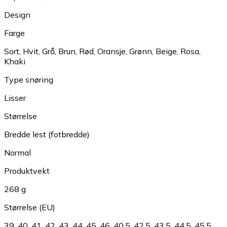
Design
Farge
Sort
,
Hvit
,
Grå
,
Brun
,
Rød
,
Oransje
,
Grønn
,
Beige
,
Rosa
,
Khaki
Type snøring
Lisser
Størrelse
Bredde lest (fotbredde)
Normal
Produktvekt
268 g
Størrelse (EU)
39
,
40
,
41
,
42
,
43
,
44
,
45
,
46
,
40.5
,
42.5
,
43.5
,
44.5
,
45.5
,