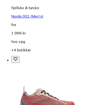
Fjellsko & tursko
Norda 002 (Men's)
fra
1 999 kr
hos
vpg
+4 butikker