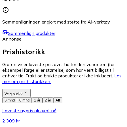
Sammenligningen er gjort med støtte fra AI-verktøy.
Sammenlign produkter
Annonse
Prishistorikk
Grafen viser laveste pris over tid for den varianten (for
eksempel farge eller størrelse) som har vært billigst til
enhver tid. Frakt og brukte produkter er ikke inkludert.
Les
mer om prishistorikken.
Velg butikk
3 mnd
6 mnd
1 år
2 år
Alt
Laveste nypris akkurat nå
2 309 kr