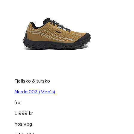
Fjellsko & tursko
Norda 002 (Men's)
fra
1 999 kr
hos
vpg