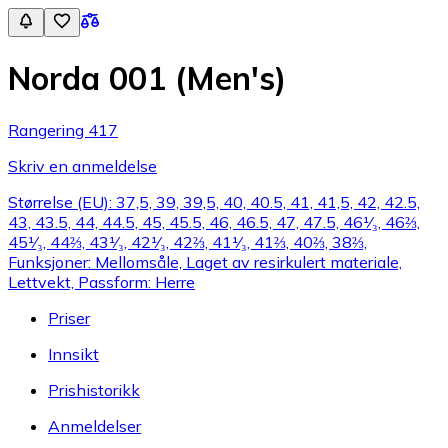
Norda 001 (Men's)
Rangering 417
Skriv en anmeldelse
Størrelse (EU): 37,5, 39, 39,5, 40, 40.5, 41, 41,5, 42, 42.5,
43, 43.5, 44, 44.5, 45, 45.5, 46, 46.5, 47, 47.5, 46¹⁄₃, 46⅔,
45¹⁄₃, 44⅔, 43¹⁄₃, 42¹⁄₃, 42⅔, 41¹⁄₃, 41⅔, 40⅔, 38⅔,
Funksjoner: Mellomsåle, Laget av resirkulert materiale,
Lettvekt, Passform: Herre
Priser
Innsikt
Prishistorikk
Anmeldelser