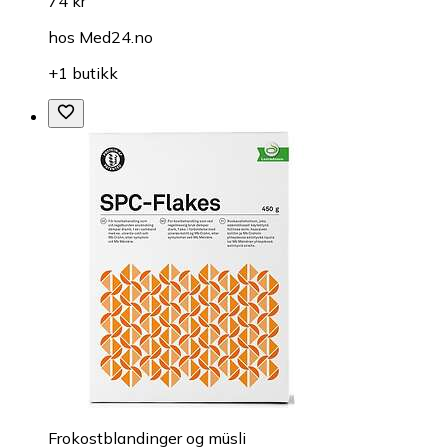
74 kr
hos
Med24.no
+1 butikk
Frokostblandinger og müsli