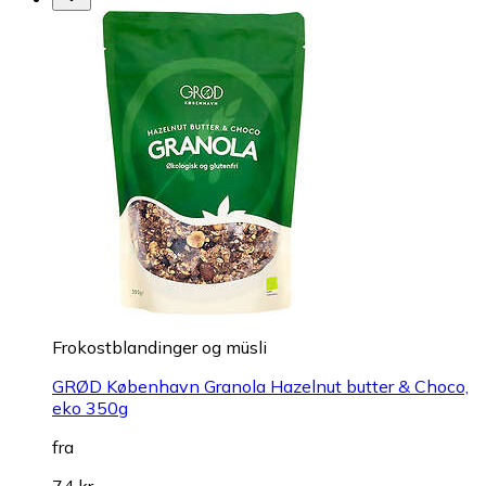
Frokostblandinger og müsli
GRØD København Granola Hazelnut butter & Choco,
eko 350g
fra
74 kr