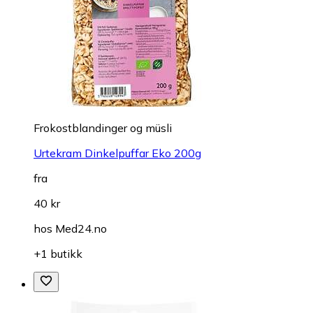
Frokostblandinger og müsli
Urtekram Dinkelpuffar Eko 200g
fra
40 kr
hos
Med24.no
+1 butikk