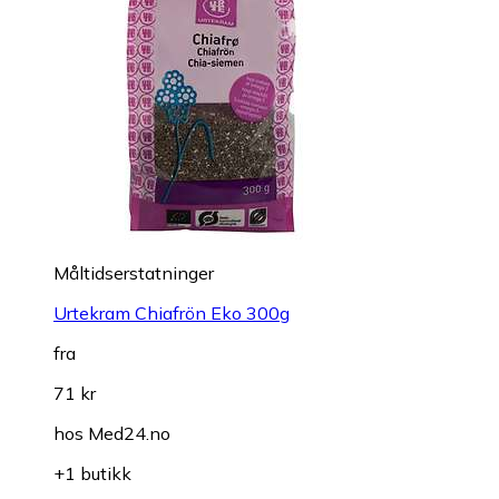
Måltidserstatninger
Urtekram Chiafrön Eko 300g
fra
71 kr
hos
Med24.no
+1 butikk