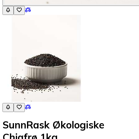
SunnRask Økologiske
Chiafrø 1kg