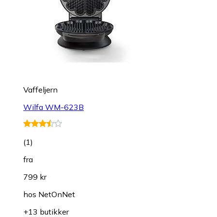
Vaffeljern
Wilfa WM-623B
(
1
)
fra
799 kr
hos
NetOnNet
+13 butikker