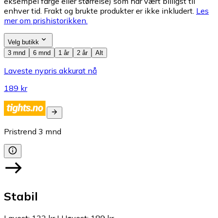
eksempel farge eller størrelse) som har vært billigst til
enhver tid. Frakt og brukte produkter er ikke inkludert.
Les
mer om prishistorikken.
Velg butikk
3 mnd
6 mnd
1 år
2 år
Alt
Laveste nypris akkurat nå
189 kr
Pristrend
3
mnd
Stabil