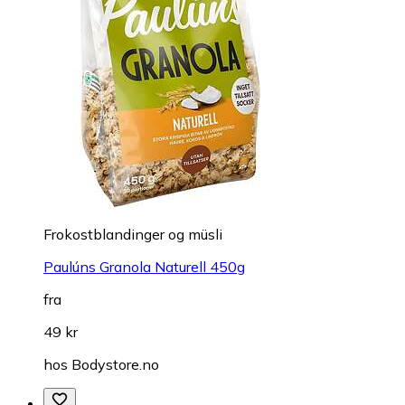
Frokostblandinger og müsli
Paulúns Granola Naturell 450g
fra
49 kr
hos
Bodystore.no