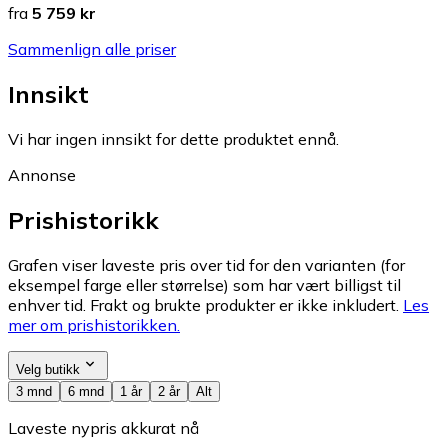
fra
5 759 kr
Sammenlign alle priser
Innsikt
Vi har ingen innsikt for dette produktet ennå.
Annonse
Prishistorikk
Grafen viser laveste pris over tid for den varianten (for
eksempel farge eller størrelse) som har vært billigst til
enhver tid. Frakt og brukte produkter er ikke inkludert.
Les
mer om prishistorikken.
Velg butikk
3 mnd
6 mnd
1 år
2 år
Alt
Laveste nypris akkurat nå