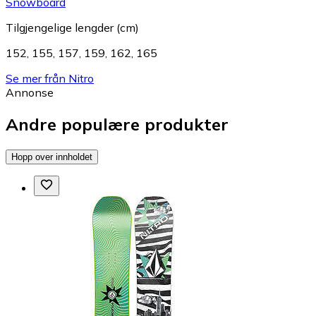
Snowboard
Tilgjengelige lengder (cm)
152
,
155
,
157
,
159
,
162
,
165
Se mer från Nitro
Annonse
Andre populære produkter
Hopp over innholdet