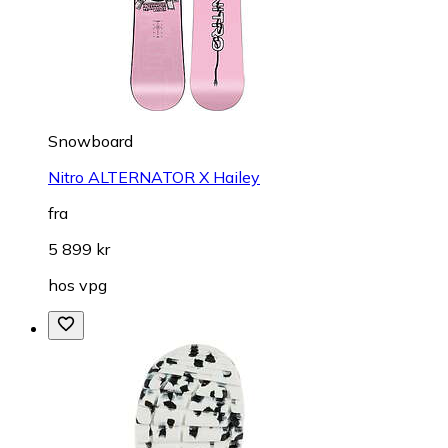
Snowboard
Nitro ALTERNATOR X Hailey
fra
5 899 kr
hos
vpg