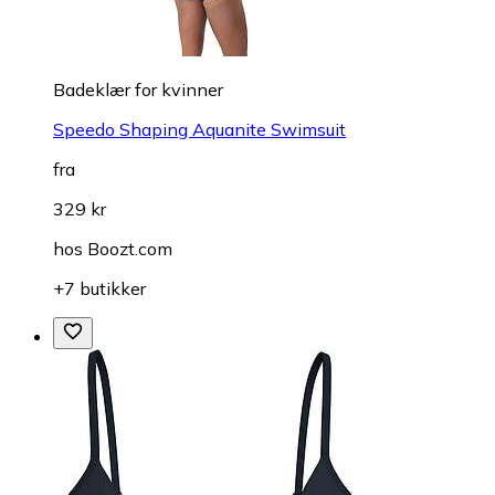
Badeklær for kvinner
Speedo Shaping Aquanite Swimsuit
fra
329 kr
hos
Boozt.com
+7 butikker