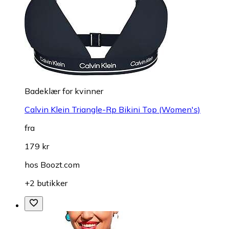
Badeklær for kvinner
Calvin Klein Triangle-Rp Bikini Top (Women's)
fra
179 kr
hos
Boozt.com
+2 butikker