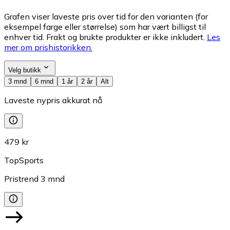
Grafen viser laveste pris over tid for den varianten (for
eksempel farge eller størrelse) som har vært billigst til
enhver tid. Frakt og brukte produkter er ikke inkludert.
Les
mer om prishistorikken.
Velg butikk
3 mnd
6 mnd
1 år
2 år
Alt
Laveste nypris akkurat nå
479 kr
TopSports
Pristrend
3
mnd