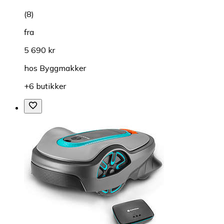
(
8
)
fra
5 690 kr
hos
Byggmakker
+6 butikker