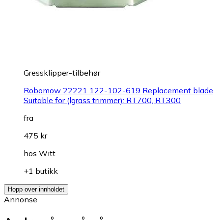
Gressklipper-tilbehør
Robomow 22221 122-102-619 Replacement blade
Suitable for (lgrass trimmer): RT700, RT300
fra
475 kr
hos
Witt
+1 butikk
Hopp over innholdet
Annonse