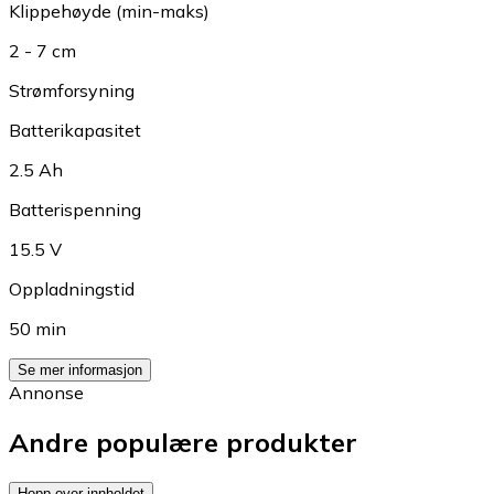
Klippehøyde (min-maks)
2 - 7 cm
Strømforsyning
Batterikapasitet
2.5 Ah
Batterispenning
15.5 V
Oppladningstid
50 min
Se mer informasjon
Annonse
Andre populære produkter
Hopp over innholdet