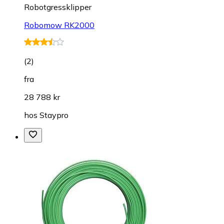
Robotgressklipper
Robomow RK2000
(
2
)
fra
28 788 kr
hos
Staypro