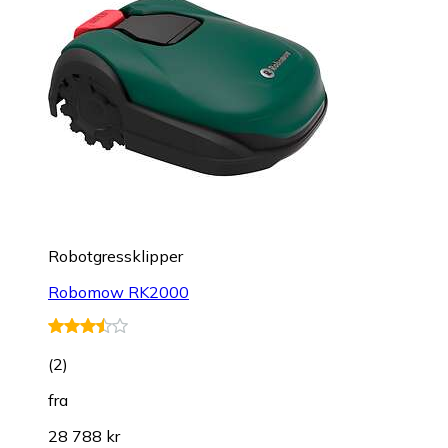
Robotgressklipper
Robomow RK2000
(
2
)
fra
28 788 kr