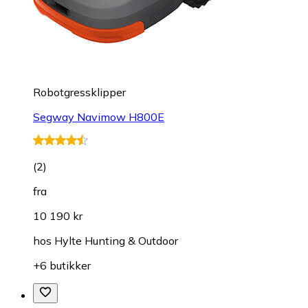
Robotgressklipper
Segway Navimow H800E
(
2
)
fra
10 190 kr
hos
Hylte Hunting & Outdoor
+6 butikker