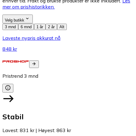
enhver tid. Frakt og brukte produkter er ikke inkludert.
Les
mer om prishistorikken.
Velg butikk
3 mnd
6 mnd
1 år
2 år
Alt
Laveste nypris akkurat nå
848 kr
Pristrend
3
mnd
Stabil
Lavest
:
831 kr
|
Høyest
:
863 kr