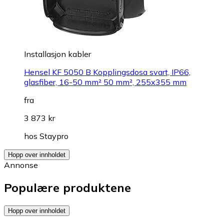
Installasjon kabler
Hensel KF 5050 B Kopplingsdosa svart, IP66,
glasfiber, 16-50 mm² 50 mm², 255x355 mm
fra
3 873 kr
hos
Staypro
Hopp over innholdet
Annonse
Populære produktene
Hopp over innholdet