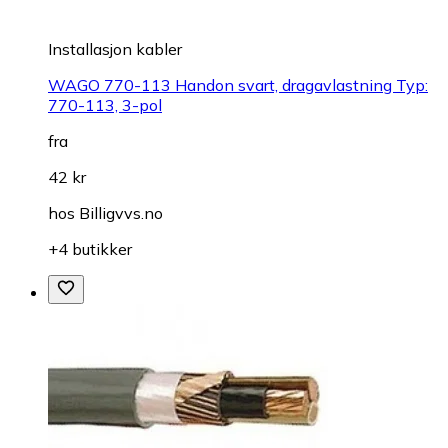
Installasjon kabler
WAGO 770-113 Handon svart, dragavlastning Typ:
770-113, 3-pol
fra
42 kr
hos
Billigvvs.no
+4 butikker