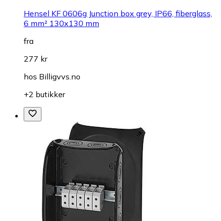
Hensel KF 0606g Junction box grey, IP66, fiberglass,
6 mm² 130x130 mm
fra
277 kr
hos
Billigvvs.no
+2 butikker