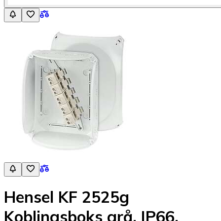
Hensel KF 2525g
Koblingsboks grå, IP66,