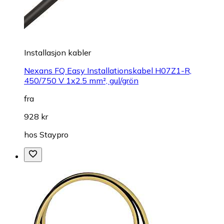
Installasjon kabler
Nexans FQ Easy Installationskabel H07Z1-R,
450/750 V 1x2.5 mm², gul/grön
fra
928 kr
hos
Staypro