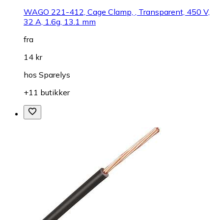
WAGO 221-412, Cage Clamp, , Transparent, 450 V,
32 A, 1.6g, 13.1 mm
fra
14 kr
hos
Sparelys
+11 butikker