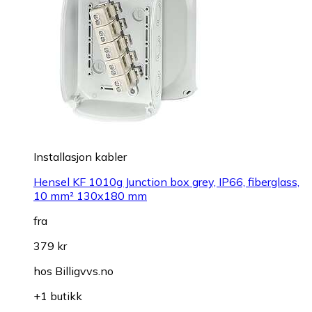
Installasjon kabler
Hensel KF 1010g Junction box grey, IP66, fiberglass,
10 mm² 130x180 mm
fra
379 kr
hos
Billigvvs.no
+1 butikk