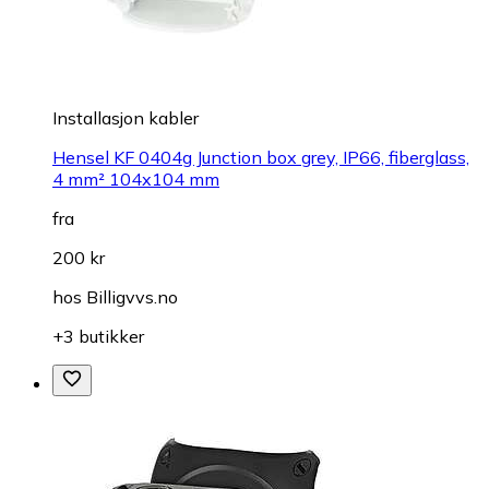
Installasjon kabler
Hensel KF 0404g Junction box grey, IP66, fiberglass,
4 mm² 104x104 mm
fra
200 kr
hos
Billigvvs.no
+3 butikker