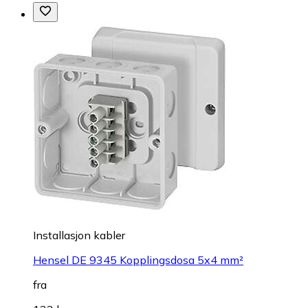
Installasjon kabler
Hensel DE 9345 Kopplingsdosa 5x4 mm²
fra