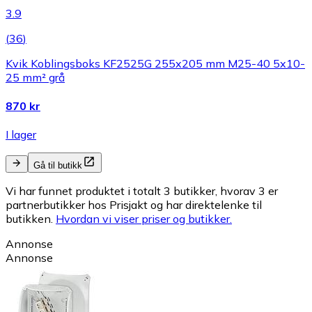
3.9
(
36
)
Kvik Koblingsboks KF2525G 255x205 mm M25-40 5x10-
25 mm² grå
870 kr
I lager
Gå til butikk
Vi har funnet produktet i totalt 3 butikker, hvorav 3 er
partnerbutikker hos Prisjakt og har direktelenke til
butikken.
Hvordan vi viser priser og butikker.
Annonse
Annonse