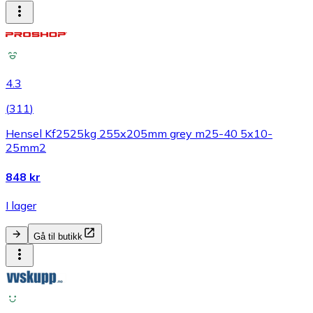
4.3
(
311
)
Hensel Kf2525kg 255x205mm grey m25-40 5x10-
25mm2
848 kr
I lager
Gå til butikk