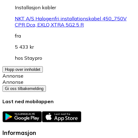
Installasjon kabler
NKT A/S Halogenfri installationskabel 450_750V
CPR Dca, EXLQ XTRA 5G2.5 R
fra
5 433 kr
hos
Staypro
Hopp over innholdet
Annonse
Annonse
Gi oss tilbakemelding
Last ned mobilappen
Informasjon