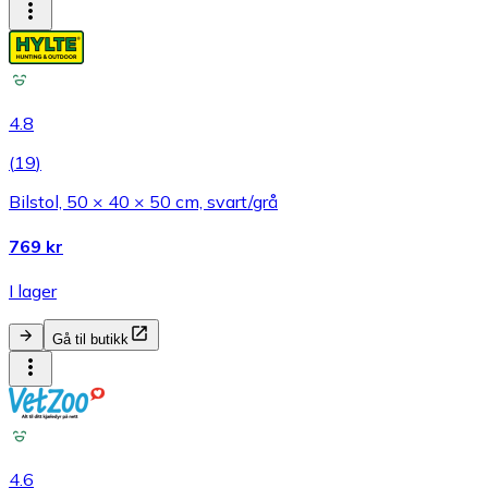
4.8
(
19
)
Bilstol, 50 × 40 × 50 cm, svart/grå
769 kr
I lager
Gå til butikk
4.6