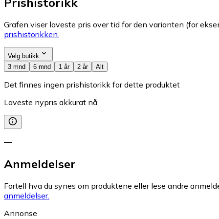
Prishistorikk
Grafen viser laveste pris over tid for den varianten (for eksem
prishistorikken.
Velg butikk
3 mnd
6 mnd
1 år
2 år
Alt
Det finnes ingen prishistorikk for dette produktet
Laveste nypris akkurat nå
—
Anmeldelser
Fortell hva du synes om produktene eller lese andre anmeldel
anmeldelser.
Annonse