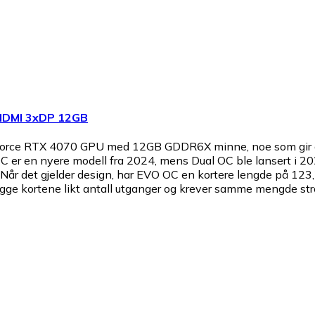
HDMI 3xDP 12GB
orce RTX 4070 GPU med 12GB GDDR6X minne, noe som gir god y
 OC er en nyere modell fra 2024, mens Dual OC ble lansert i
e. Når det gjelder design, har EVO OC en kortere lengde på
egge kortene likt antall utganger og krever samme mengde st