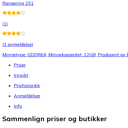
Rangering 251
(
1
)
(
1 anmeldelse
)
Minnetype: GDDR6X, Minnekapasitet: 12GB, Produsent av b
Priser
Innsikt
Prishistorikk
Anmeldelser
Info
Sammenlign priser og butikker