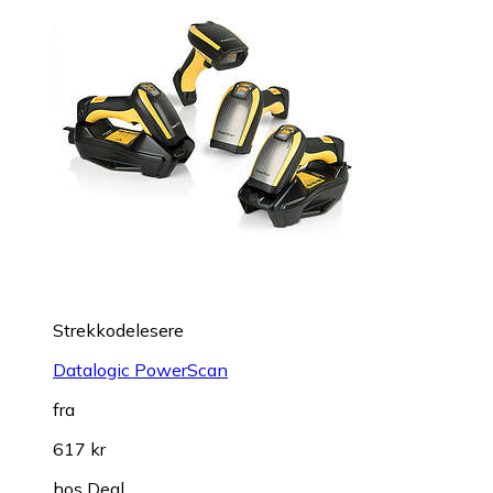
Strekkodelesere
Datalogic PowerScan
fra
617 kr
hos
Deal