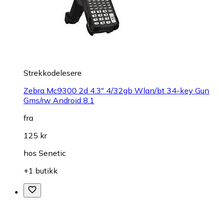
Strekkodelesere
Zebra Mc9300 2d 4.3" 4/32gb Wlan/bt 34-key Gun
Gms/rw Android 8.1
fra
125 kr
hos
Senetic
+1 butikk