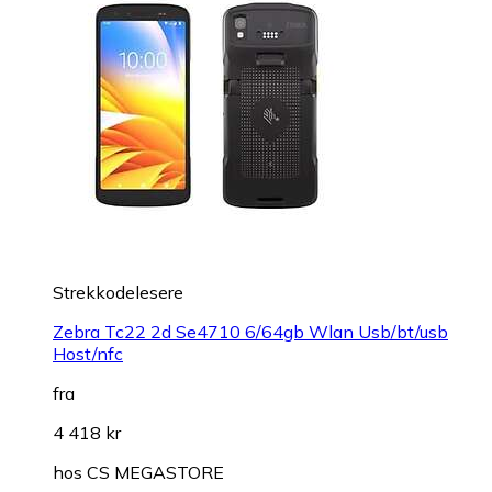
Strekkodelesere
Zebra Tc22 2d Se4710 6/64gb Wlan Usb/bt/usb
Host/nfc
fra
4 418 kr
hos
CS MEGASTORE