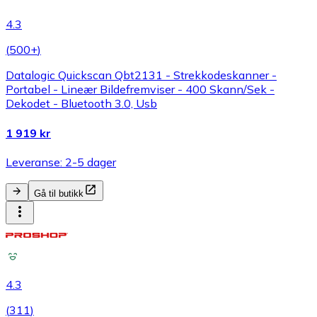
4.3
(
500+
)
Datalogic Quickscan Qbt2131 - Strekkodeskanner -
Portabel - Lineær Bildefremviser - 400 Skann/Sek -
Dekodet - Bluetooth 3.0, Usb
1 919 kr
Leveranse: 2-5 dager
Gå til butikk
4.3
(
311
)