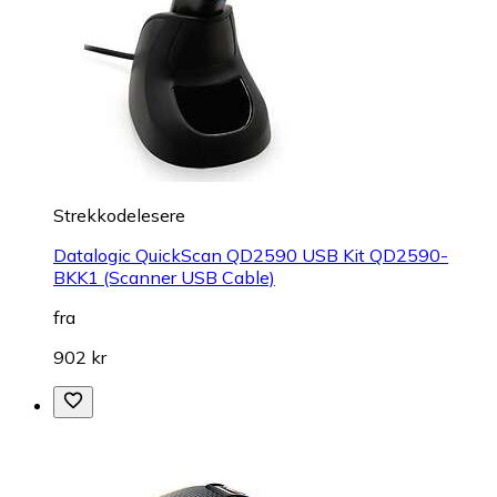
Strekkodelesere
Datalogic QuickScan QD2590 USB Kit QD2590-
BKK1 (Scanner USB Cable)
fra
902 kr