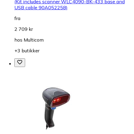
(Kit includes scanner WLC4090-BK-433 base and
USB cable 90A052258)
fra
2 709 kr
hos
Multicom
+3 butikker