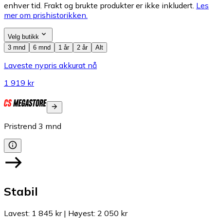
enhver tid. Frakt og brukte produkter er ikke inkludert.
Les
mer om prishistorikken.
Velg butikk
3 mnd
6 mnd
1 år
2 år
Alt
Laveste nypris akkurat nå
1 919 kr
Pristrend
3
mnd
Stabil
Lavest
:
1 845 kr
|
Høyest
:
2 050 kr