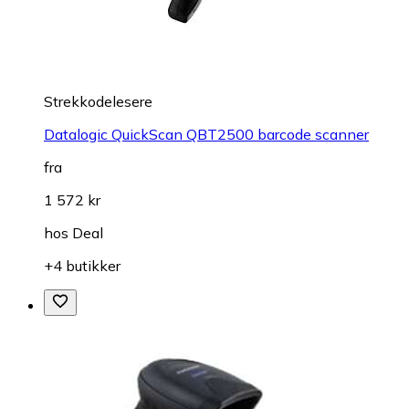
Strekkodelesere
Datalogic QuickScan QBT2500 barcode scanner
fra
1 572 kr
hos
Deal
+4 butikker