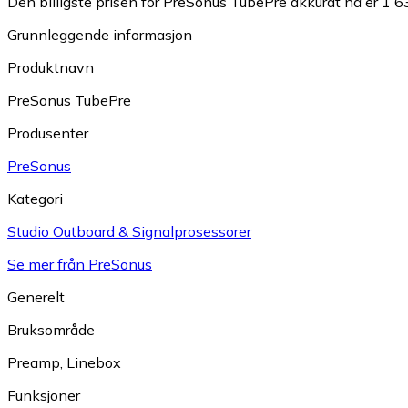
Den billigste prisen for PreSonus TubePre akkurat nå er 1 63
Grunnleggende informasjon
Produktnavn
PreSonus TubePre
Produsenter
PreSonus
Kategori
Studio Outboard & Signalprosessorer
Se mer från PreSonus
Generelt
Bruksområde
Preamp
,
Linebox
Funksjoner