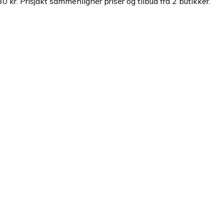
0 kr.
Prisjakt sammenligner priser og tilbud fra 2 butikker.