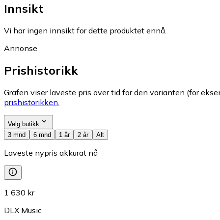
Innsikt
Vi har ingen innsikt for dette produktet ennå.
Annonse
Prishistorikk
Grafen viser laveste pris over tid for den varianten (for eksem
prishistorikken.
Velg butikk
3 mnd
6 mnd
1 år
2 år
Alt
Laveste nypris akkurat nå
1 630 kr
DLX Music