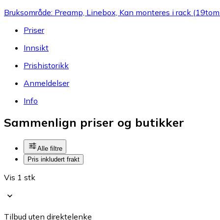
Bruksområde: Preamp, Linebox, Kan monteres i rack (19tom
Priser
Innsikt
Prishistorikk
Anmeldelser
Info
Sammenlign priser og butikker
Alle filtre
Pris inkludert frakt
Vis 1 stk
Tilbud uten direktelenke