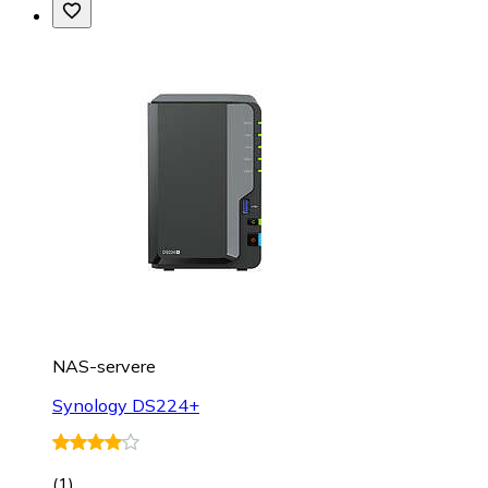
NAS-servere
Synology DS224+
(
1
)