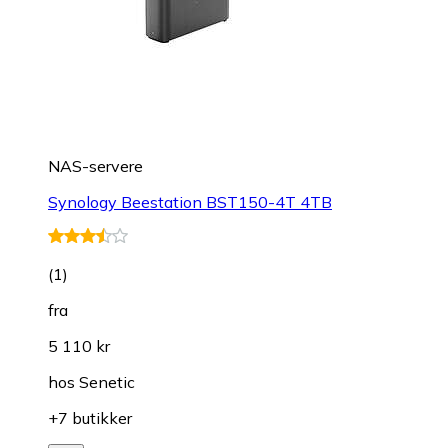
NAS-servere
Synology Beestation BST150-4T 4TB
(
1
)
fra
5 110 kr
hos
Senetic
+7 butikker