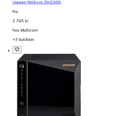
Ugreen NASync DH2300
fra
2 765 kr
hos
Multicom
+3 butikker