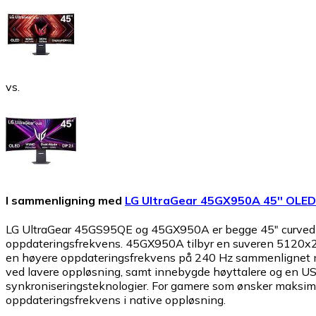
vs.
I sammenligning med
LG UltraGear 45GX950A 45'' OLE
LG UltraGear 45GS95QE og 45GX950A er begge 45" curved OL
oppdateringsfrekvens. 45GX950A tilbyr en suveren 5120x
en høyere oppdateringsfrekvens på 240 Hz sammenlignet m
ved lavere oppløsning, samt innebygde høyttalere og en US
synkroniseringsteknologier. For gamere som ønsker maksim
oppdateringsfrekvens i native oppløsning.