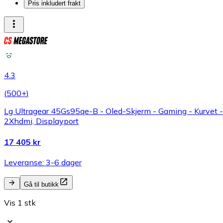
Pris inkludert frakt
4.3
(
500+
)
Lg Ultragear 45Gs95qe-B - Oled-Skjerm - Gaming - Kurvet 
2Xhdmi, Displayport
17 405 kr
Leveranse: 3-6 dager
Gå til butikk
Vis 1 stk