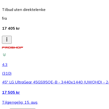
Tilbud uten direktelenke
fra
17 405 kr
4.3
(
310
)
45" LG UltraGear 45GS95QE-B - 3440x1440 (UWQHD) - 
17 505 kr
Tilgjengelig: 15. aug.