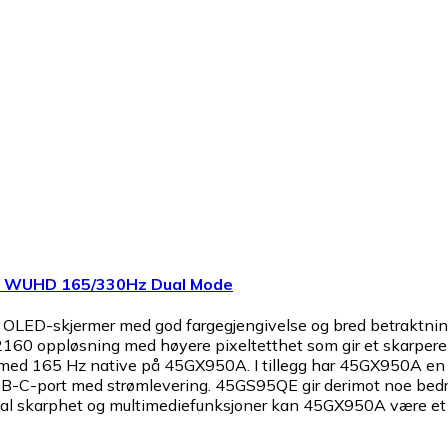
D WUHD 165/330Hz Dual Mode
ED-skjermer med god fargegjengivelse og bred betraktningsv
2160 oppløsning med høyere pixeltetthet som gir et skar
ed 165 Hz native på 45GX950A. I tillegg har 45GX950A en 
B-C-port med strømlevering. 45GS95QE gir derimot noe bedre 
al skarphet og multimediefunksjoner kan 45GX950A være et 