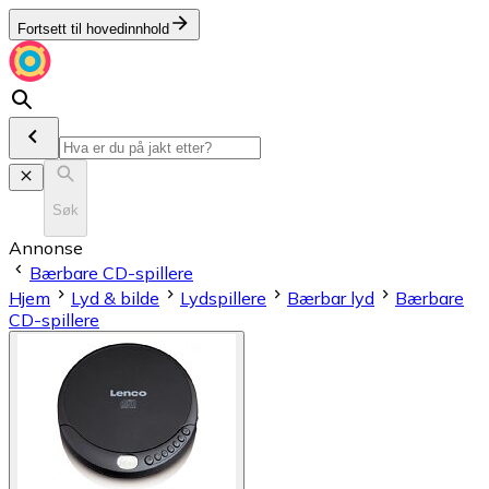
Fortsett til hovedinnhold
Søk
Annonse
Bærbare CD-spillere
Hjem
Lyd & bilde
Lydspillere
Bærbar lyd
Bærbare
CD-spillere