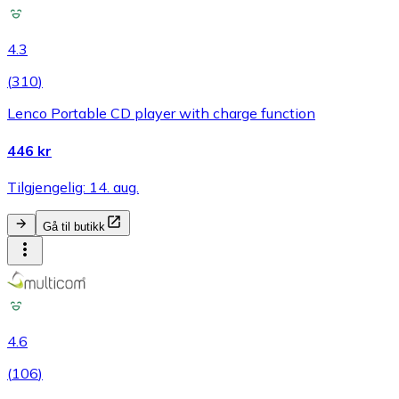
4.3
(
310
)
Lenco Portable CD player with charge function
446 kr
Tilgjengelig: 14. aug.
Gå til butikk
4.6
(
106
)