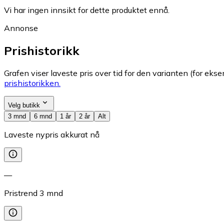
Vi har ingen innsikt for dette produktet ennå.
Annonse
Prishistorikk
Grafen viser laveste pris over tid for den varianten (for eksem
prishistorikken.
Velg butikk
3 mnd
6 mnd
1 år
2 år
Alt
Laveste nypris akkurat nå
—
Pristrend
3
mnd