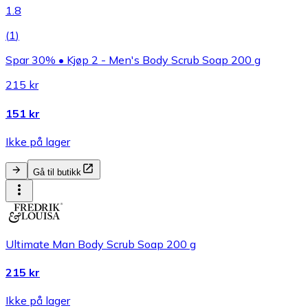
1.8
(
1
)
Spar 30% • Kjøp 2 - Men's Body Scrub Soap 200 g
215 kr
151 kr
Ikke på lager
Gå til butikk
Ultimate Man Body Scrub Soap 200 g
215 kr
Ikke på lager