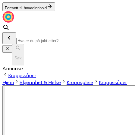
Fortsett til hovedinnhold
Søk
Annonse
Kroppssåper
Hjem
Skjønnhet & Helse
Kroppspleie
Kroppssåper