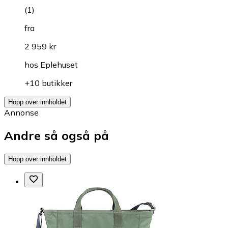
(
1
)
fra
2 959 kr
hos
Eplehuset
+10 butikker
Hopp over innholdet
Annonse
Andre så også på
Hopp over innholdet