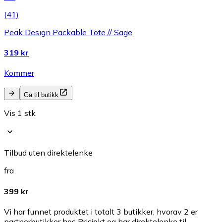
(
41
)
Peak Design Packable Tote // Sage
319 kr
Kommer
Gå til butikk
Vis 1 stk
Tilbud uten direktelenke
fra
399 kr
Vi har funnet produktet i totalt 3 butikker, hvorav 2 er
partnerbutikker hos Prisjakt og har direktelenke til