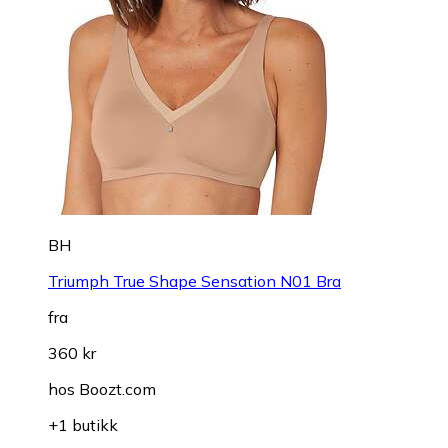
BH
Triumph True Shape Sensation N01 Bra
fra
360 kr
hos
Boozt.com
+1 butikk