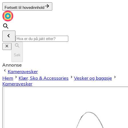
Fortsett til hovedinnhold
Søk
Annonse
Kameravesker
Hjem
Klær, Sko & Accessories
Vesker og bagasje
Kameravesker