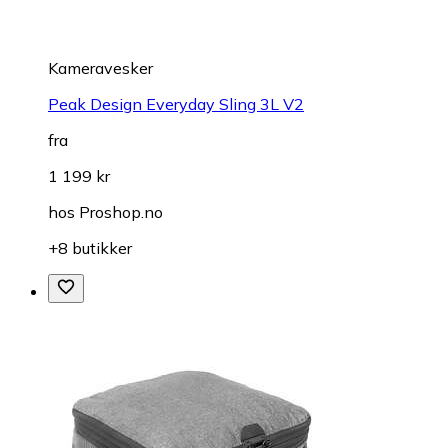
Kameravesker
Peak Design Everyday Sling 3L V2
fra
1 199 kr
hos
Proshop.no
+8 butikker