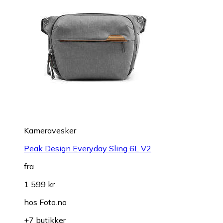
Kameravesker
Peak Design Everyday Sling 6L V2
fra
1 599 kr
hos
Foto.no
+7 butikker