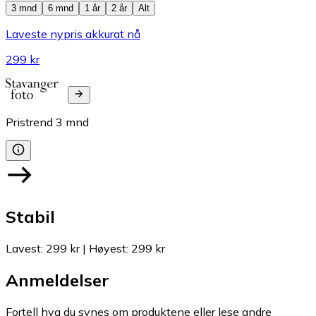
3 mnd
6 mnd
1 år
2 år
Alt
Laveste nypris akkurat nå
299 kr
Pristrend
3
mnd
Stabil
Lavest
:
299 kr
|
Høyest
:
299 kr
Anmeldelser
Fortell hva du synes om produktene eller lese andre