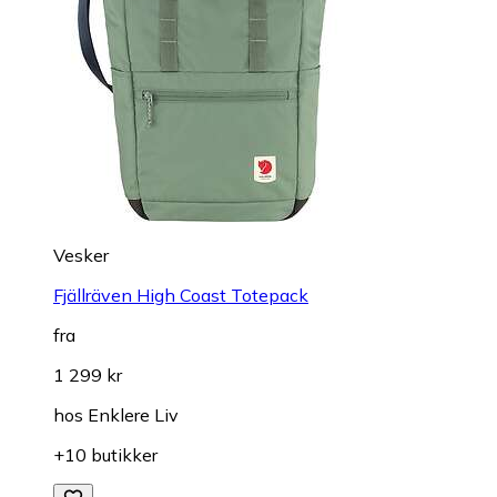
Vesker
Fjällräven High Coast Totepack
fra
1 299 kr
hos
Enklere Liv
+10 butikker