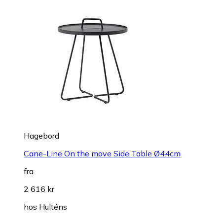
Hagebord
Cane-Line On the move Side Table Ø44cm
fra
2 616 kr
hos
Hulténs