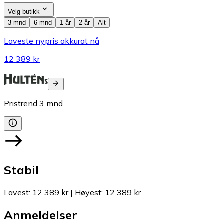
Velg butikk
3 mnd
6 mnd
1 år
2 år
Alt
Laveste nypris akkurat nå
12 389 kr
Pristrend
3
mnd
Stabil
Lavest
:
12 389 kr
|
Høyest
:
12 389 kr
Anmeldelser