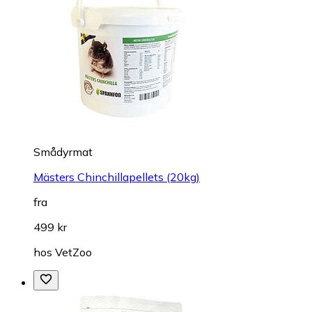
Smådyrmat
Mästers Chinchillapellets (20kg)
fra
499 kr
hos
VetZoo