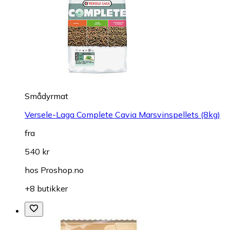
Smådyrmat
Versele-Laga Complete Cavia Marsvinspellets (8kg)
fra
540 kr
hos
Proshop.no
+8 butikker