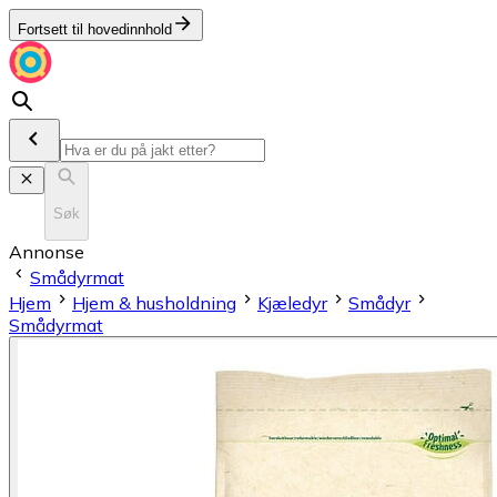
Fortsett til hovedinnhold
Søk
Annonse
Smådyrmat
Hjem
Hjem & husholdning
Kjæledyr
Smådyr
Smådyrmat