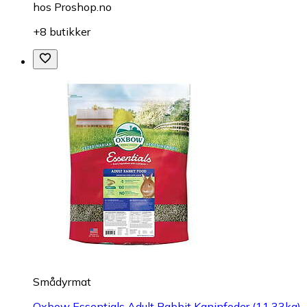
hos
Proshop.no
+8 butikker
Smådyrmat
Oxbow Essentials Adult Rabbit Kaninfoder (11.33kg)