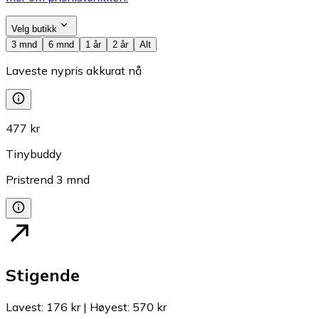
Velg butikk
3 mnd
6 mnd
1 år
2 år
Alt
Laveste nypris akkurat nå
477 kr
Tinybuddy
Pristrend
3
mnd
Stigende
Lavest
:
176 kr
|
Høyest
:
570 kr