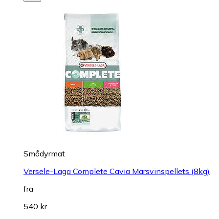
Smådyrmat
Versele-Laga Complete Cavia Marsvinspellets (8kg)
fra
540 kr