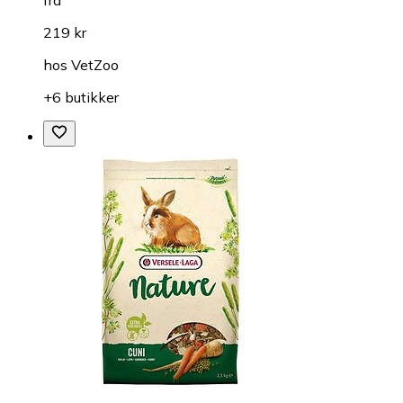
fra
219 kr
hos
VetZoo
+6 butikker