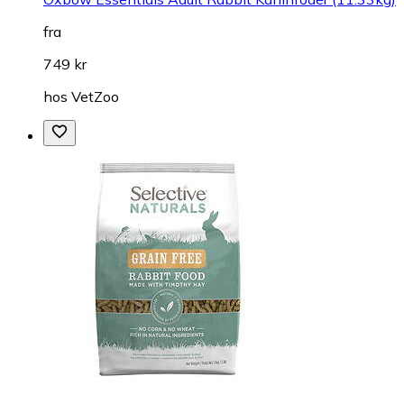
fra
749 kr
hos
VetZoo