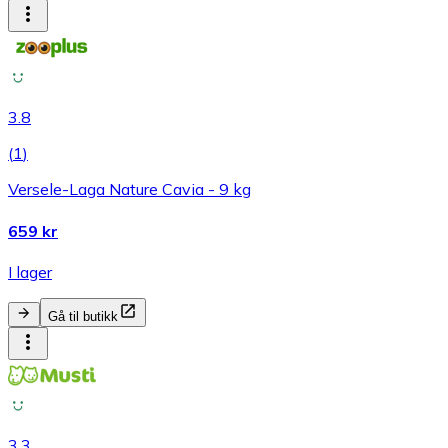
3.8
(
1
)
Versele-Laga Nature Cavia - 9 kg
659 kr
I lager
Gå til butikk
3.3