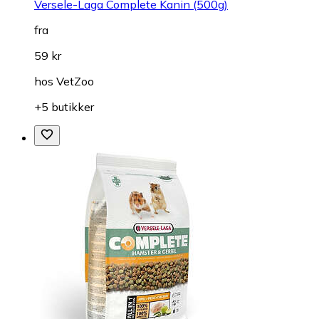
Versele-Laga Complete Kanin (500g)
fra
59 kr
hos
VetZoo
+5 butikker