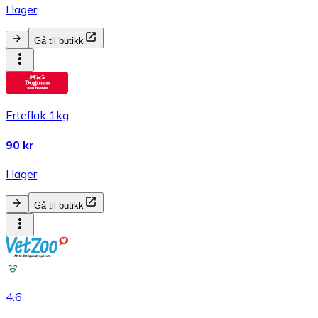
I lager
Gå til butikk
Erteflak 1kg
90 kr
I lager
Gå til butikk
4.6