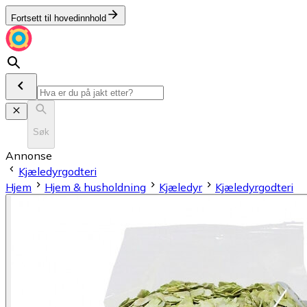
Fortsett til hovedinnhold
Søk
Annonse
Kjæledyrgodteri
Hjem
Hjem & husholdning
Kjæledyr
Kjæledyrgodteri