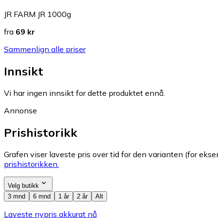
JR FARM JR 1000g
fra
69 kr
Sammenlign alle priser
Innsikt
Vi har ingen innsikt for dette produktet ennå.
Annonse
Prishistorikk
Grafen viser laveste pris over tid for den varianten (for eksem
prishistorikken.
Velg butikk
3 mnd
6 mnd
1 år
2 år
Alt
Laveste nypris akkurat nå