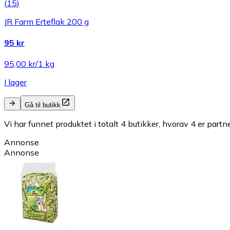
(
15
)
JR Farm Erteflak 200 g
95 kr
95,00 kr/1 kg
I lager
Gå til butikk
Vi har funnet produktet i totalt 4 butikker, hvorav 4 er partn
Annonse
Annonse