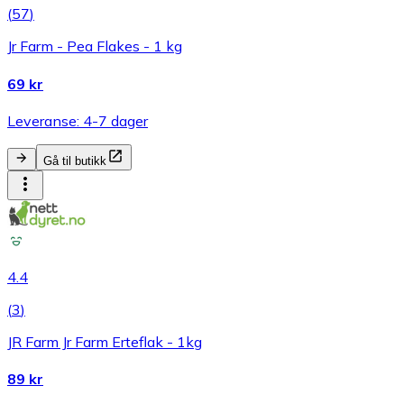
(
57
)
Jr Farm - Pea Flakes - 1 kg
69 kr
Leveranse: 4-7 dager
Gå til butikk
4.4
(
3
)
JR Farm Jr Farm Erteflak - 1kg
89 kr