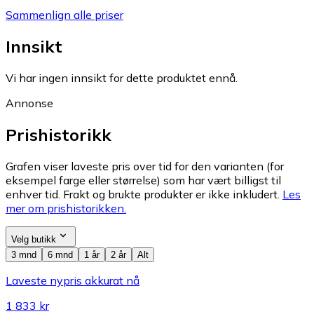
Sammenlign alle priser
Innsikt
Vi har ingen innsikt for dette produktet ennå.
Annonse
Prishistorikk
Grafen viser laveste pris over tid for den varianten (for
eksempel farge eller størrelse) som har vært billigst til
enhver tid. Frakt og brukte produkter er ikke inkludert.
Les
mer om prishistorikken.
Velg butikk
3 mnd
6 mnd
1 år
2 år
Alt
Laveste nypris akkurat nå
1 833 kr