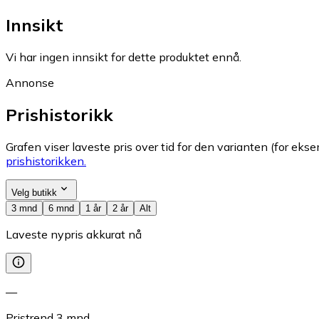
Innsikt
Vi har ingen innsikt for dette produktet ennå.
Annonse
Prishistorikk
Grafen viser laveste pris over tid for den varianten (for eksem
prishistorikken.
Velg butikk
3 mnd
6 mnd
1 år
2 år
Alt
Laveste nypris akkurat nå
—
Pristrend
3
mnd