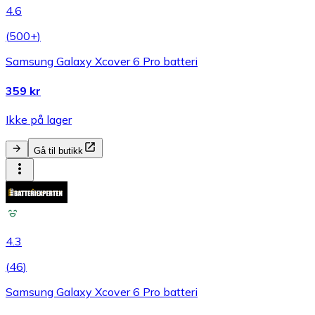
4.6
(
500+
)
Samsung Galaxy Xcover 6 Pro batteri
359 kr
Ikke på lager
Gå til butikk
4.3
(
46
)
Samsung Galaxy Xcover 6 Pro batteri