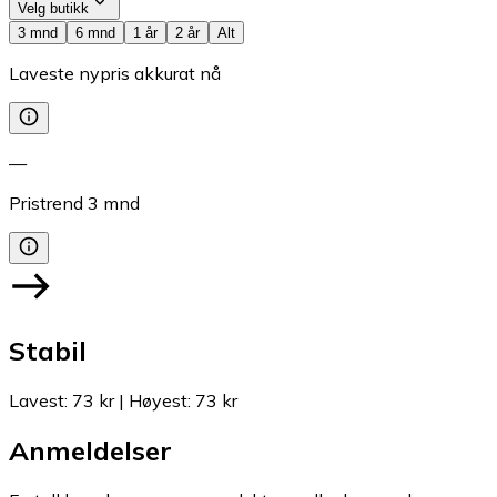
Velg butikk
3 mnd
6 mnd
1 år
2 år
Alt
Laveste nypris akkurat nå
—
Pristrend
3
mnd
Stabil
Lavest
:
73 kr
|
Høyest
:
73 kr
Anmeldelser