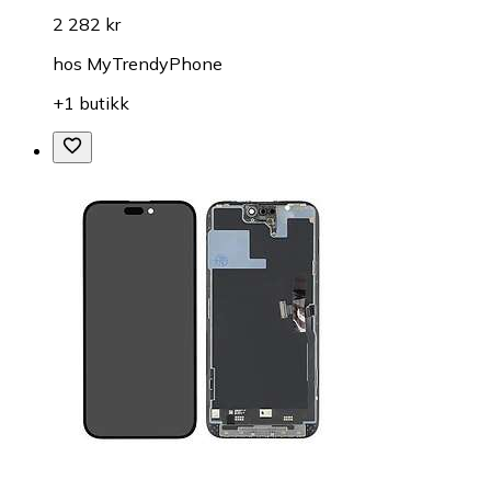
2 282 kr
hos
MyTrendyPhone
+1 butikk