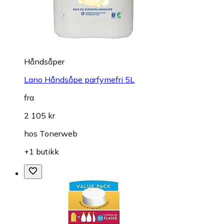
Håndsåper
Lano Håndsåpe parfymefri 5L
fra
2 105 kr
hos
Tonerweb
+1 butikk