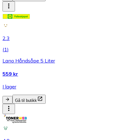
2.3
(
1
)
Lano Håndsåpe 5 Liter
559 kr
I lager
Gå til butikk