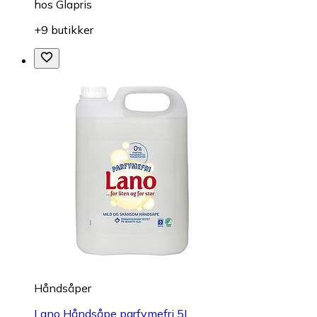
hos
Glapris
+9 butikker
Håndsåper
Lano Håndsåpe parfymefri 5L