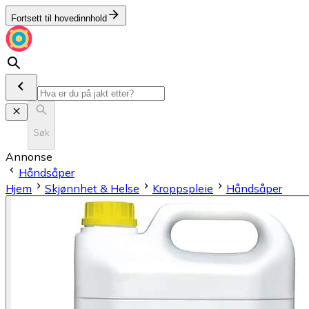
Fortsett til hovedinnhold
Søk
Annonse
Håndsåper
Hjem
Skjønnhet & Helse
Kroppspleie
Håndsåper