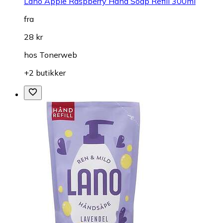
Lano Apple Raspberry Hand Soap Refill 300ml
fra
28 kr
hos
Tonerweb
+2 butikker