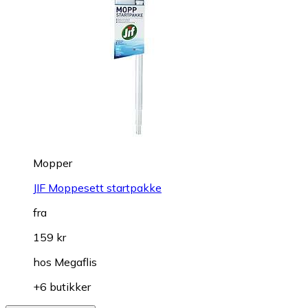
Mopper
JIF Moppesett startpakke
fra
159 kr
hos
Megaflis
+6 butikker