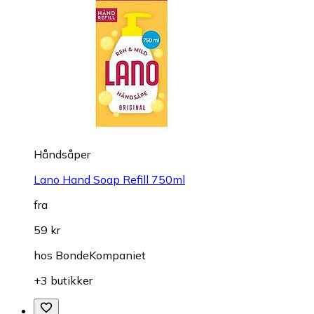
Håndsåper
Lano Hand Soap Refill 750ml
fra
59 kr
hos
BondeKompaniet
+3 butikker