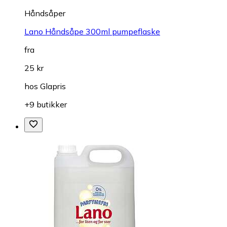
Håndsåper
Lano Håndsåpe 300ml pumpeflaske
fra
25 kr
hos
Glapris
+9 butikker