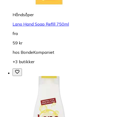
Håndsåper
Lano Hand Soap Refill 750ml
fra
59 kr
hos
BondeKompaniet
+3 butikker