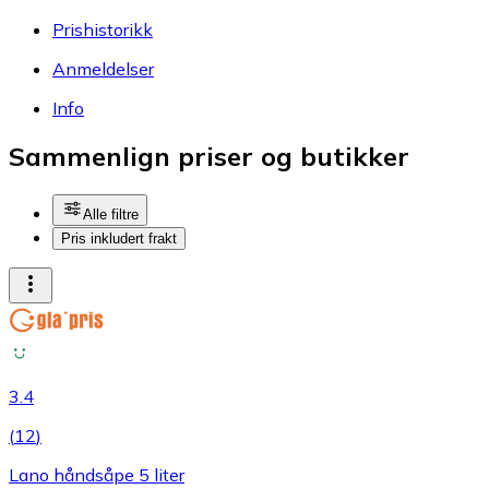
Prishistorikk
Anmeldelser
Info
Sammenlign priser og butikker
Alle filtre
Pris inkludert frakt
3.4
(
12
)
Lano håndsåpe 5 liter