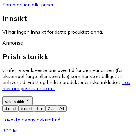
Sammenlign alle priser
Innsikt
Vi har ingen innsikt for dette produktet ennå.
Annonse
Prishistorikk
Grafen viser laveste pris over tid for den varianten (for
eksempel farge eller størrelse) som har vært billigst til
enhver tid. Frakt og brukte produkter er ikke inkludert.
Les
mer om prishistorikken.
Velg butikk
3 mnd
6 mnd
1 år
2 år
Alt
Laveste nypris akkurat nå
399 kr