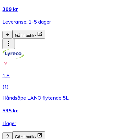
399 kr
Leveranse: 1-5 dager
Gå til butikk
1.8
(
1
)
Håndsåpe LANO flytende 5L
535 kr
I lager
Gå til butikk