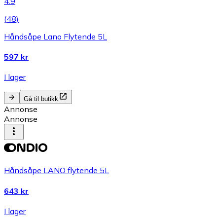
4.9
(
48
)
Håndsåpe Lano Flytende 5L
597 kr
I lager
Gå til butikk
Annonse
Annonse
Håndsåpe LANO flytende 5L
643 kr
I lager