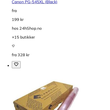
Canon PG-545XL (Black)
fra
199 kr
hos
24hShop.no
+15 butikker
fra 328 kr