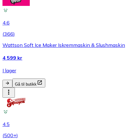
4.6
(
366
)
Wattson Soft Ice Maker Iskremmaskin & Slushmaskin
4 599 kr
I lager
Gå til butikk
4.5
(
500+
)