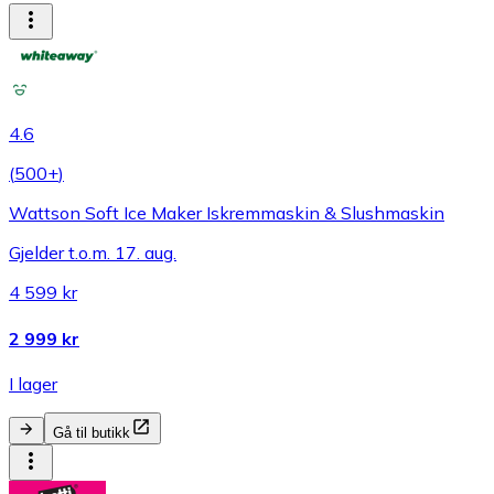
4.6
(
500+
)
Wattson Soft Ice Maker Iskremmaskin & Slushmaskin
Gjelder t.o.m. 17. aug.
4 599 kr
2 999 kr
I lager
Gå til butikk