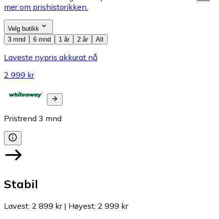
mer om prishistorikken.
Velg butikk
3 mnd
6 mnd
1 år
2 år
Alt
Laveste nypris akkurat nå
2 999 kr
Pristrend
3
mnd
Stabil
Lavest
:
2 899 kr
|
Høyest
:
2 999 kr