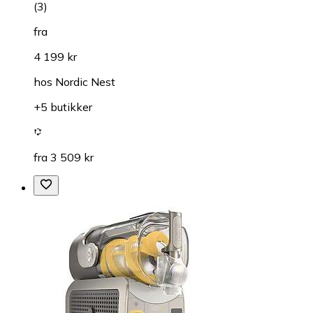
(
3
)
fra
4 199 kr
hos
Nordic Nest
+5 butikker
fra 3 509 kr