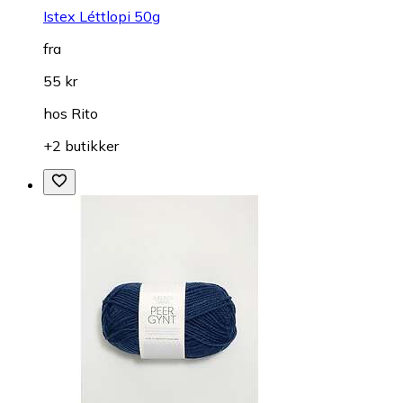
Istex Léttlopi 50g
fra
55 kr
hos
Rito
+2 butikker