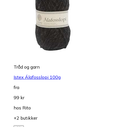
Tråd og garn
Istex Álafosslopi 100g
fra
99 kr
hos
Rito
+2 butikker