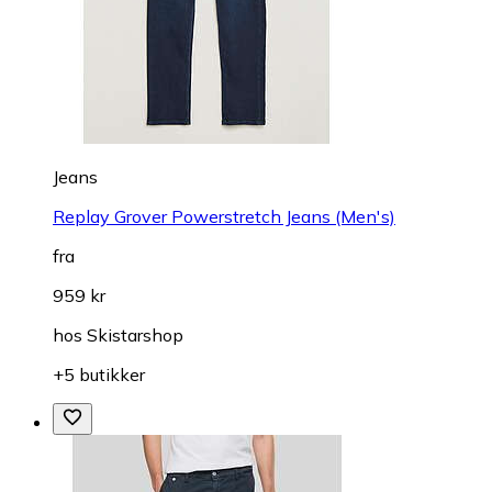
Jeans
Replay Grover Powerstretch Jeans (Men's)
fra
959 kr
hos
Skistarshop
+5 butikker