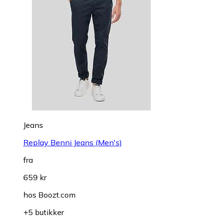
Jeans
Replay Benni Jeans (Men's)
fra
659 kr
hos
Boozt.com
+5 butikker