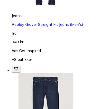
Jeans
Replay Grover Straight Fit Jeans (Men's)
fra
949 kr
hos
Get Inspired
+8 butikker