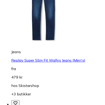
Jeans
Replay Super Slim Fit Wallys Jeans (Men's)
fra
479 kr
hos
Skistarshop
+3 butikker