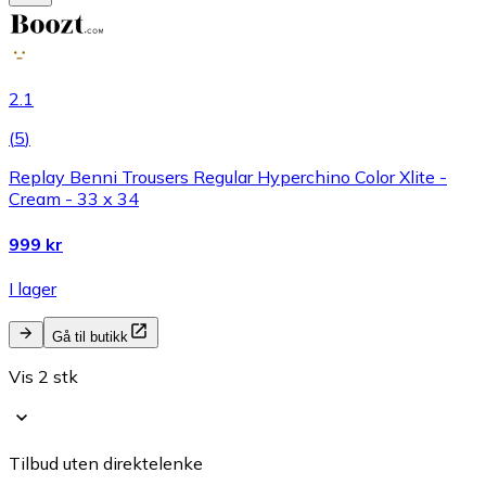
2.1
(
5
)
Replay Benni Trousers Regular Hyperchino Color Xlite -
Cream - 33 x 34
999 kr
I lager
Gå til butikk
Vis 2 stk
Tilbud uten direktelenke