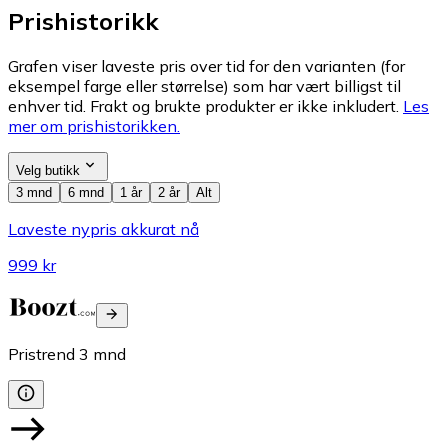
Prishistorikk
Grafen viser laveste pris over tid for den varianten (for
eksempel farge eller størrelse) som har vært billigst til
enhver tid. Frakt og brukte produkter er ikke inkludert.
Les
mer om prishistorikken.
Velg butikk
3 mnd
6 mnd
1 år
2 år
Alt
Laveste nypris akkurat nå
999 kr
Pristrend
3
mnd