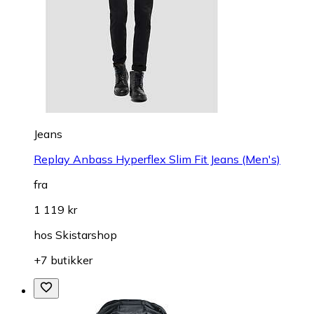
Jeans
Replay Anbass Hyperflex Slim Fit Jeans (Men's)
fra
1 119 kr
hos
Skistarshop
+7 butikker