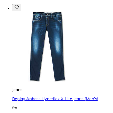
Jeans
Replay Anbass Hyperflex X-Lite Jeans (Men's)
fra