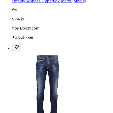
Replay Anbass Hyperflex Jeans (Men's)
fra
974 kr
hos
Boozt.com
+6 butikker