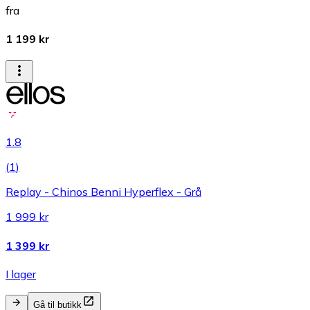
fra
1 199 kr
1.8
(
1
)
Replay - Chinos Benni Hyperflex - Grå
1 999 kr
1 399 kr
I lager
Gå til butikk