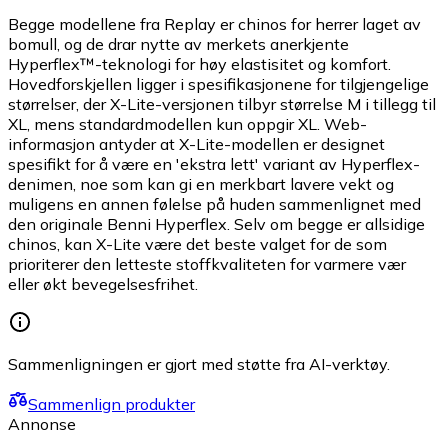
Begge modellene fra Replay er chinos for herrer laget av
bomull, og de drar nytte av merkets anerkjente
Hyperflex™-teknologi for høy elastisitet og komfort.
Hovedforskjellen ligger i spesifikasjonene for tilgjengelige
størrelser, der X-Lite-versjonen tilbyr størrelse M i tillegg til
XL, mens standardmodellen kun oppgir XL. Web-
informasjon antyder at X-Lite-modellen er designet
spesifikt for å være en 'ekstra lett' variant av Hyperflex-
denimen, noe som kan gi en merkbart lavere vekt og
muligens en annen følelse på huden sammenlignet med
den originale Benni Hyperflex. Selv om begge er allsidige
chinos, kan X-Lite være det beste valget for de som
prioriterer den letteste stoffkvaliteten for varmere vær
eller økt bevegelsesfrihet.
Sammenligningen er gjort med støtte fra AI-verktøy.
Sammenlign produkter
Annonse