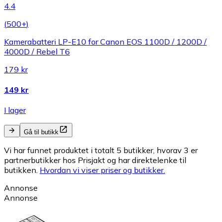
4.4
(
500+
)
Kamerabatteri LP-E10 for Canon EOS 1100D / 1200D /
4000D / Rebel T6
179 kr
149 kr
I lager
Gå til butikk
Vi har funnet produktet i totalt 5 butikker, hvorav 3 er
partnerbutikker hos Prisjakt og har direktelenke til
butikken.
Hvordan vi viser priser og butikker.
Annonse
Annonse