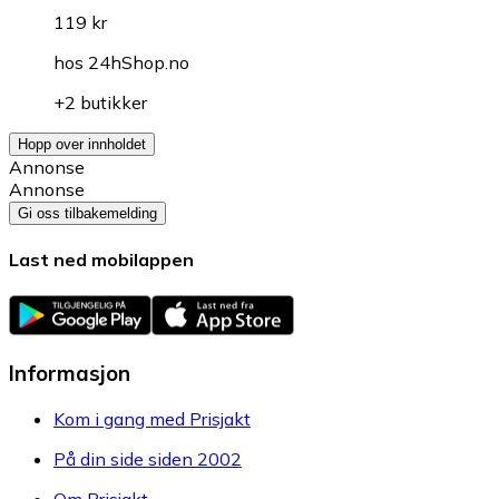
119 kr
hos
24hShop.no
+2 butikker
Hopp over innholdet
Annonse
Annonse
Gi oss tilbakemelding
Last ned mobilappen
Informasjon
Kom i gang med Prisjakt
På din side siden 2002