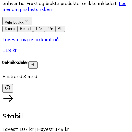
enhver tid. Frakt og brukte produkter er ikke inkludert.
Les
mer om prishistorikken.
Velg butikk
3 mnd
6 mnd
1 år
2 år
Alt
Laveste nypris akkurat nå
119 kr
Pristrend
3
mnd
Stabil
Lavest
:
107 kr
|
Høyest
:
149 kr