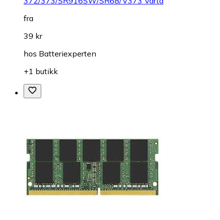
372/373/SR916SW/SR68/V373 Varta
fra
39 kr
hos
Batteriexperten
+1 butikk