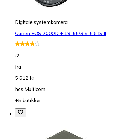
Digitale systemkamera
Canon EOS 2000D + 18-55/3.5-5.6 IS II
(
2
)
fra
5 612 kr
hos
Multicom
+5 butikker