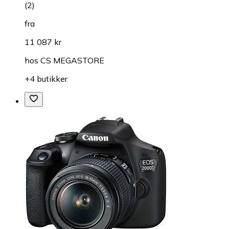
(
2
)
fra
11 087 kr
hos
CS MEGASTORE
+4 butikker