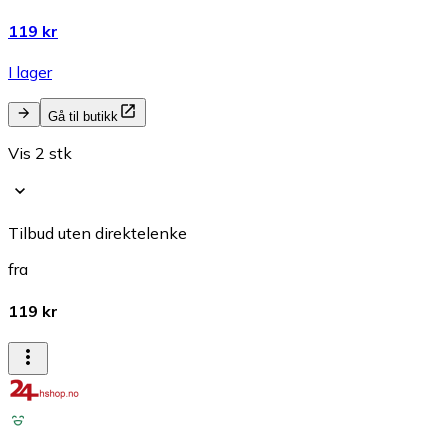
119 kr
I lager
Gå til butikk
Vis 2 stk
Tilbud uten direktelenke
fra
119 kr