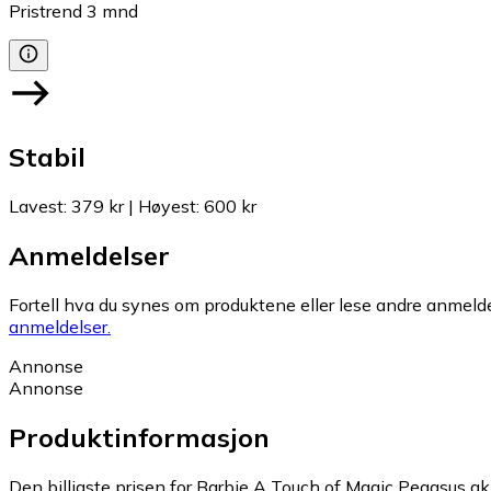
Pristrend
3
mnd
Stabil
Lavest
:
379 kr
|
Høyest
:
600 kr
Anmeldelser
Fortell hva du synes om produktene eller lese andre anmeldel
anmeldelser.
Annonse
Annonse
Produktinformasjon
Den billigste prisen for Barbie A Touch of Magic Pegasus akk