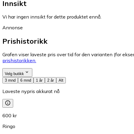
Innsikt
Vi har ingen innsikt for dette produktet ennå.
Annonse
Prishistorikk
Grafen viser laveste pris over tid for den varianten (for eksem
prishistorikken.
Velg butikk
3 mnd
6 mnd
1 år
2 år
Alt
Laveste nypris akkurat nå
600 kr
Ringo