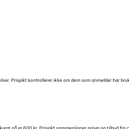
ser. Prisjakt kontrollerer ikke om dem som anmelder har brukt
urat nå er 600 kr.
Prisjakt sammenligner priser og tilbud fra 