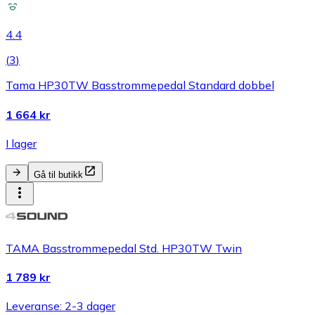
4.4
(
3
)
Tama HP30TW Basstrommepedal Standard dobbel
1 664 kr
I lager
Gå til butikk
TAMA Basstrommepedal Std. HP30TW Twin
1 789 kr
Leveranse: 2-3 dager