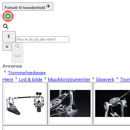
Fortsett til hovedinnhold
Søk
Annonse
Trommehardware
Hjem
Lyd & bilde
Musikkinstrumenter
Slagverk
Tro