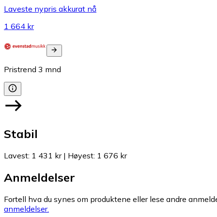
Laveste nypris akkurat nå
1 664 kr
Pristrend
3
mnd
Stabil
Lavest
:
1 431 kr
|
Høyest
:
1 676 kr
Anmeldelser
Fortell hva du synes om produktene eller lese andre anmeldel
anmeldelser.