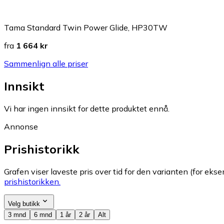
Tama Standard Twin Power Glide, HP30TW
fra
1 664 kr
Sammenlign alle priser
Innsikt
Vi har ingen innsikt for dette produktet ennå.
Annonse
Prishistorikk
Grafen viser laveste pris over tid for den varianten (for eksem
prishistorikken.
Velg butikk
3 mnd
6 mnd
1 år
2 år
Alt