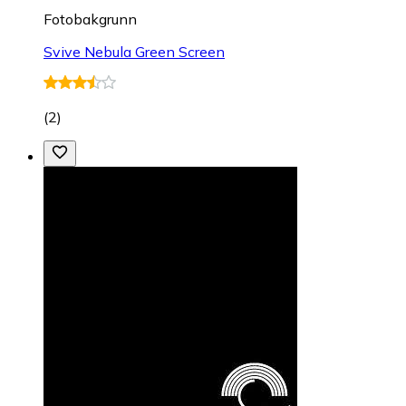
Fotobakgrunn
Svive Nebula Green Screen
(
2
)