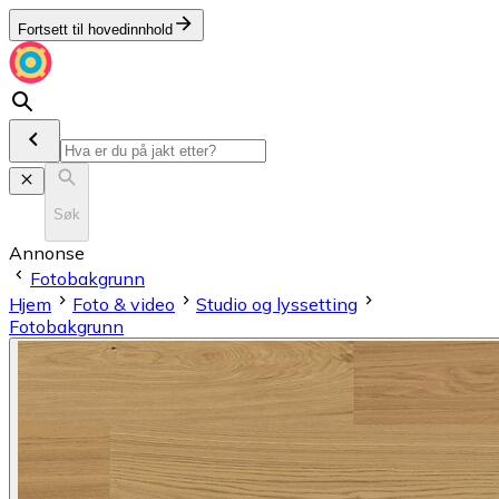
Fortsett til hovedinnhold
Søk
Annonse
Fotobakgrunn
Hjem
Foto & video
Studio og lyssetting
Fotobakgrunn