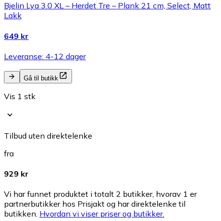
Bjelin Lya 3.0 XL – Herdet Tre – Plank 21 cm, Select, Matt
Lakk
649 kr
Leveranse: 4-12 dager
Gå til butikk
Vis 1 stk
Tilbud uten direktelenke
fra
929 kr
Vi har funnet produktet i totalt 2 butikker, hvorav 1 er
partnerbutikker hos Prisjakt og har direktelenke til
butikken.
Hvordan vi viser priser og butikker.