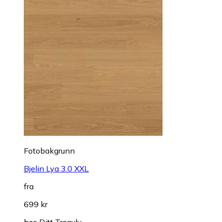
Fotobakgrunn
Bjelin Lya 3.0 XXL
fra
699 kr