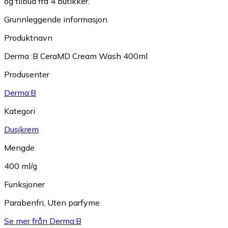
og tilbud fra 4 butikker.
Grunnleggende informasjon
Produktnavn
Derma :B CeraMD Cream Wash 400ml
Produsenter
Derma:B
Kategori
Dusjkrem
Mengde
400 ml/g
Funksjoner
Parabenfri
,
Uten parfyme
Se mer från Derma:B