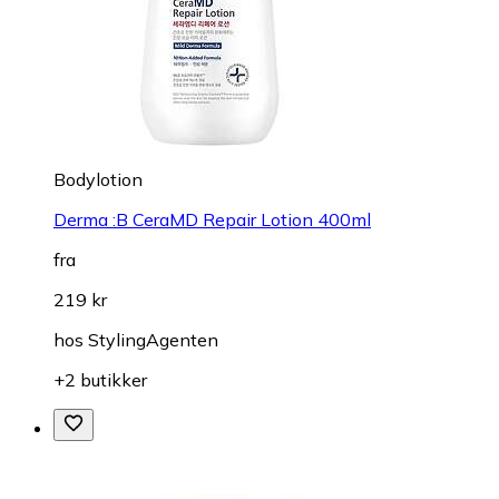
Bodylotion
Derma :B CeraMD Repair Lotion 400ml
fra
219 kr
hos
StylingAgenten
+2 butikker