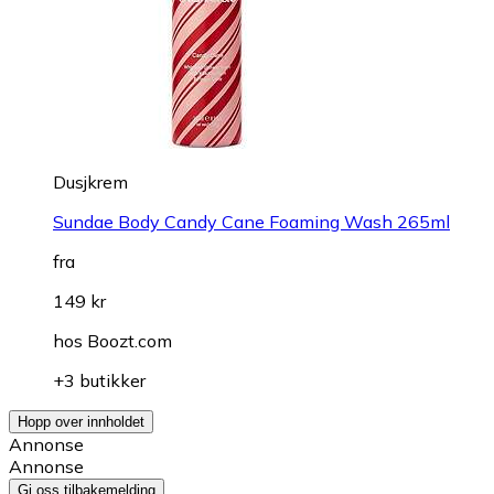
Dusjkrem
Sundae Body Candy Cane Foaming Wash 265ml
fra
149 kr
hos
Boozt.com
+3 butikker
Hopp over innholdet
Annonse
Annonse
Gi oss tilbakemelding