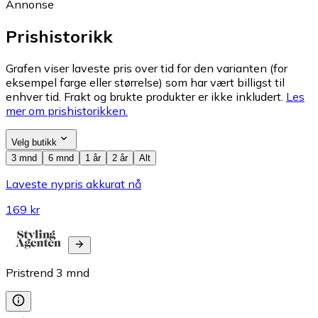
Annonse
Prishistorikk
Grafen viser laveste pris over tid for den varianten (for
eksempel farge eller størrelse) som har vært billigst til
enhver tid. Frakt og brukte produkter er ikke inkludert.
Les
mer om prishistorikken.
Velg butikk
3 mnd
6 mnd
1 år
2 år
Alt
Laveste nypris akkurat nå
169 kr
Pristrend
3
mnd