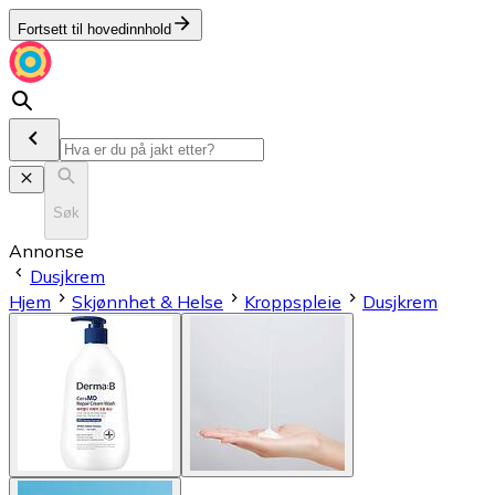
Fortsett til hovedinnhold
Søk
Annonse
Dusjkrem
Hjem
Skjønnhet & Helse
Kroppspleie
Dusjkrem