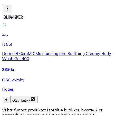
4.5
(
155
)
Derma:B CeraMD Moisturizing and Soothing Creamy Body
Wash Gel 400
239 kr
0,60 kr/ml/g
I lager
Gå til butikk
Vi har funnet produktet i totalt 4 butikker, hvorav 2 er
partnerbutikker hos Prisjakt og har direktelenke til