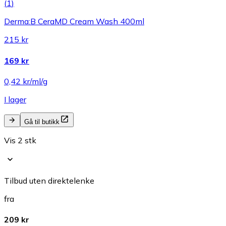
(
1
)
Derma:B CeraMD Cream Wash 400ml
215 kr
169 kr
0,42 kr/ml/g
I lager
Gå til butikk
Vis 2 stk
Tilbud uten direktelenke
fra
209 kr