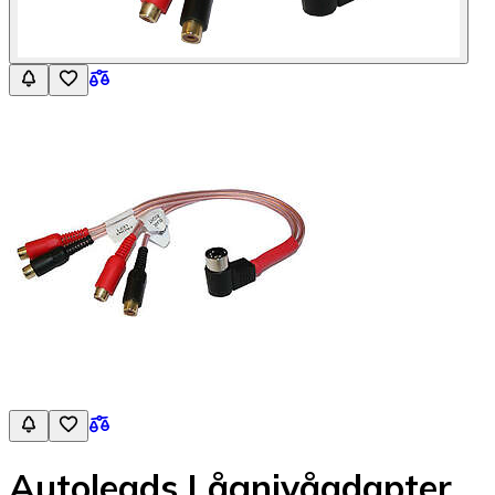
Autoleads Lågnivåadapter