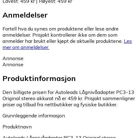
Lavest
:
459 kr
|
Høyest
:
459 kr
Anmeldelser
Fortell hva du synes om produktene eller lese andre
anmeldelser. Prisjakt kontrollerer ikke om dem som
anmelder har brukt eller kjøpt de aktuelle produktene.
Les
mer om anmeldelser.
Annonse
Annonse
Produktinformasjon
Den billigste prisen for Autoleads Lågnivåadapter PC3-13
Original stereo akkurat nå er 459 kr.
Prisjakt sammenligner
priser og tilbud fra nettbutikker og fysiske butikker.
Grunnleggende informasjon
Produktnavn
Autoleads Lågnivåadapter PC3-13 Original stereo