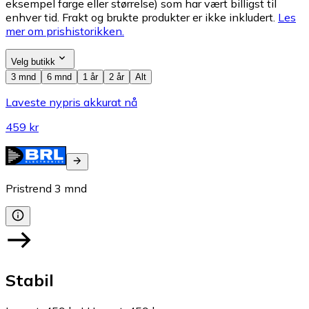
eksempel farge eller størrelse) som har vært billigst til
enhver tid. Frakt og brukte produkter er ikke inkludert.
Les
mer om prishistorikken.
Velg butikk
3 mnd
6 mnd
1 år
2 år
Alt
Laveste nypris akkurat nå
459 kr
Pristrend
3
mnd
Stabil