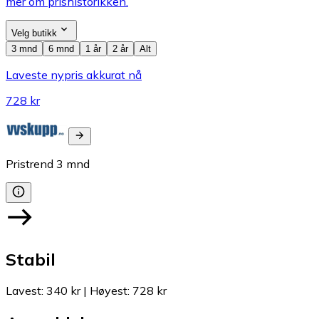
mer om prishistorikken.
Velg butikk
3 mnd
6 mnd
1 år
2 år
Alt
Laveste nypris akkurat nå
728 kr
Pristrend
3
mnd
Stabil
Lavest
:
340 kr
|
Høyest
:
728 kr