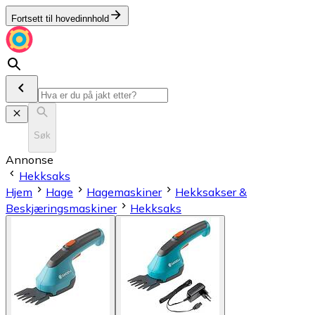
Fortsett til hovedinnhold
Søk
Annonse
Hekksaks
Hjem
Hage
Hagemaskiner
Hekksakser &
Beskjæringsmaskiner
Hekksaks