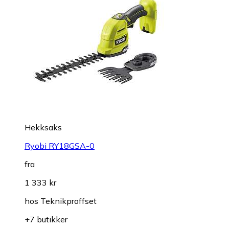
Hekksaks
Ryobi RY18GSA-0
fra
1 333 kr
hos
Teknikproffset
+7 butikker