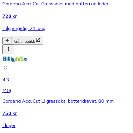
Gardena AccuCut Gresssaks med batteri og lader
728 kr
Tilgjengelig: 21. aug.
Gå til butikk
4.3
(
40
)
Gardena AccuCut Li gressaks, batteridrevet, 80 mm
750 kr
I lager