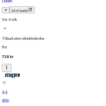
I lager
Gå til butikk
Vis 4 stk
Tilbud uten direktelenke
fra
728 kr
4.4
(
85
)