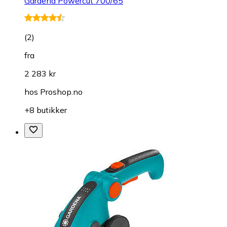
Gardena Powercut 700/65
(
2
)
fra
2 283 kr
hos
Proshop.no
+8 butikker