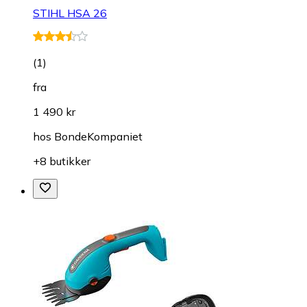
STIHL HSA 26
(
1
)
fra
1 490 kr
hos
BondeKompaniet
+8 butikker