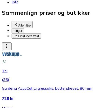
Info
Sammenlign priser og butikker
Alle filtre
I lager
Pris inkludert frakt
3.9
(
36
)
Gardena AccuCut Li gressaks, batteridrevet, 80 mm
728 kr