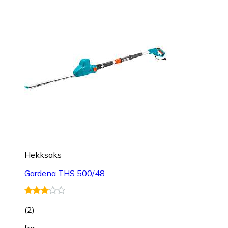
Hekksaks
Gardena THS 500/48
(
2
)
fra