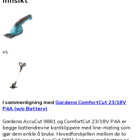
Innsikt
vs.
I sammenligning med
Gardena ComfortCut 23/18V
P4A (w/o Battery)
Gardena AccuCut 9881 og ComfortCut 23/18V P4A er
begge batteridrevne kantklippere med line-mating som
gjør dem enkle å bruke. Hovedforskjellen mellom de to
produktene er at AccuCut 9881 kommer med batteri og