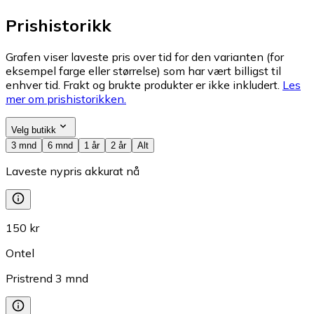
Prishistorikk
Grafen viser laveste pris over tid for den varianten (for
eksempel farge eller størrelse) som har vært billigst til
enhver tid. Frakt og brukte produkter er ikke inkludert.
Les
mer om prishistorikken.
Velg butikk
3 mnd
6 mnd
1 år
2 år
Alt
Laveste nypris akkurat nå
150 kr
Ontel
Pristrend
3
mnd