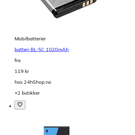
Mobilbatterier
batteri BL-5C 1020mAh
fra
119 kr
hos
24hShop.no
+2 butikker