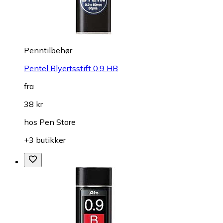
Penntilbehør
Pentel Blyertsstift 0.9 HB
fra
38 kr
hos
Pen Store
+3 butikker