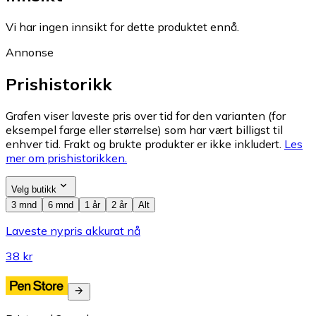
Vi har ingen innsikt for dette produktet ennå.
Annonse
Prishistorikk
Grafen viser laveste pris over tid for den varianten (for
eksempel farge eller størrelse) som har vært billigst til
enhver tid. Frakt og brukte produkter er ikke inkludert.
Les
mer om prishistorikken.
Velg butikk
3 mnd
6 mnd
1 år
2 år
Alt
Laveste nypris akkurat nå
38 kr