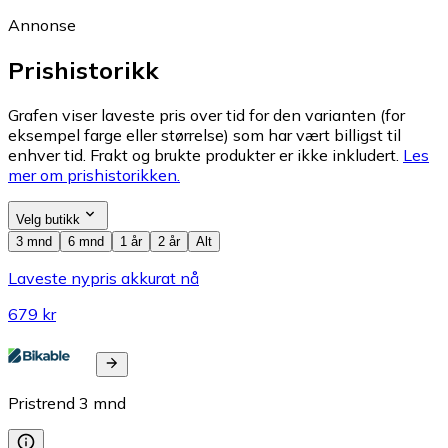
Annonse
Prishistorikk
Grafen viser laveste pris over tid for den varianten (for
eksempel farge eller størrelse) som har vært billigst til
enhver tid. Frakt og brukte produkter er ikke inkludert.
Les
mer om prishistorikken.
Velg butikk
3 mnd
6 mnd
1 år
2 år
Alt
Laveste nypris akkurat nå
679 kr
Pristrend
3
mnd