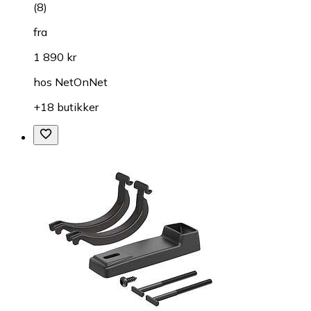
(
8
)
fra
1 890 kr
hos
NetOnNet
+18 butikker