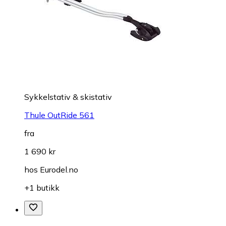
Sykkelstativ & skistativ
Thule OutRide 561
fra
1 690 kr
hos
Eurodel.no
+1 butikk