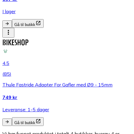
I lager
Gå til butikk
4.5
(
85
)
Thule Fastride Adapter For Gafler med Ø9 - 15mm
749 kr
Leveranse: 1-5 dager
Gå til butikk
Vi har funnet produktet i totalt 4 butikker, hvorav 4 er