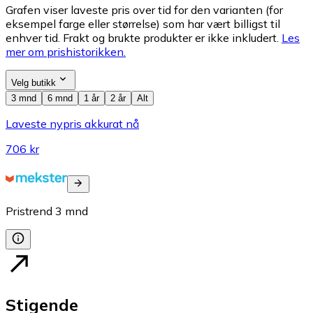
Grafen viser laveste pris over tid for den varianten (for
eksempel farge eller størrelse) som har vært billigst til
enhver tid. Frakt og brukte produkter er ikke inkludert.
Les
mer om prishistorikken.
Velg butikk
3 mnd
6 mnd
1 år
2 år
Alt
Laveste nypris akkurat nå
706 kr
Pristrend
3
mnd
Stigende