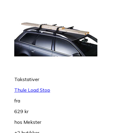
Takstativer
Thule Load Stop
fra
629 kr
hos
Mekster
+2 butikker