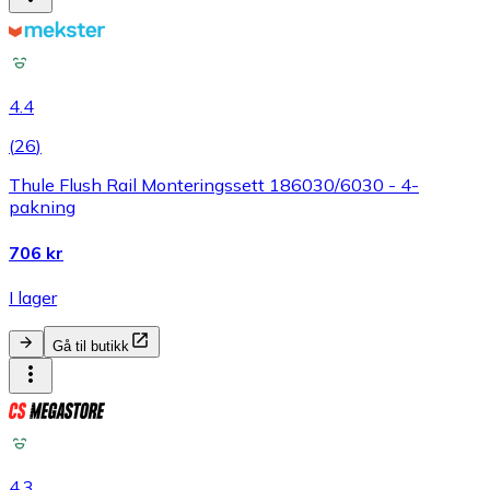
4.4
(
26
)
Thule Flush Rail Monteringssett 186030/6030 - 4-
pakning
706 kr
I lager
Gå til butikk
4.3