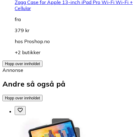
Zagg Case for Apple 13-inch iPad Pro Wi-Fi Wi-Fi +
Cellular
fra
379 kr
hos
Proshop.no
+2 butikker
Hopp over innholdet
Annonse
Andre så også på
Hopp over innholdet