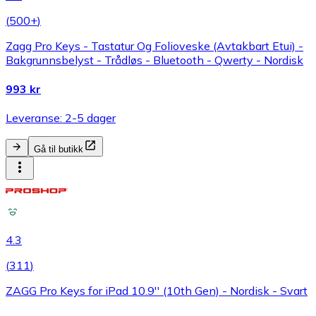
(
500+
)
Zagg Pro Keys - Tastatur Og Folioveske (Avtakbart Etui) -
Bakgrunnsbelyst - Trådløs - Bluetooth - Qwerty - Nordisk
993 kr
Leveranse: 2-5 dager
Gå til butikk
4.3
(
311
)
ZAGG Pro Keys for iPad 10.9'' (10th Gen) - Nordisk - Svart