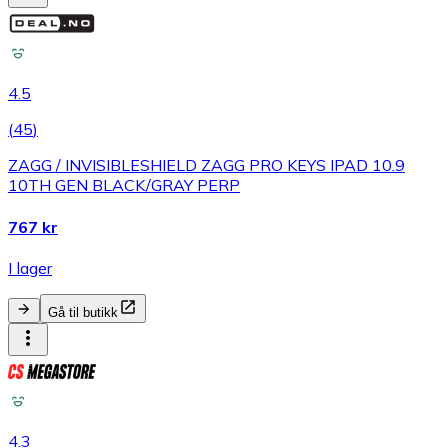
4.5
(
45
)
ZAGG / INVISIBLESHIELD ZAGG PRO KEYS IPAD 10.9
10TH GEN BLACK/GRAY PERP
767 kr
I lager
Gå til butikk
4.3