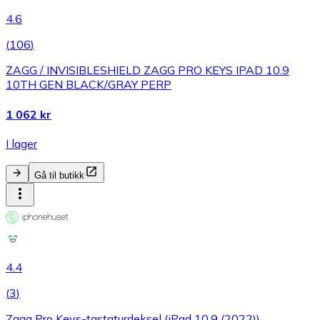
4.6
(
106
)
ZAGG / INVISIBLESHIELD ZAGG PRO KEYS IPAD 10.9
10TH GEN BLACK/GRAY PERP
1 062 kr
I lager
Gå til butikk
4.4
(
3
)
Zagg Pro Keys-tastaturdeksel (iPad 10,9 (2022))