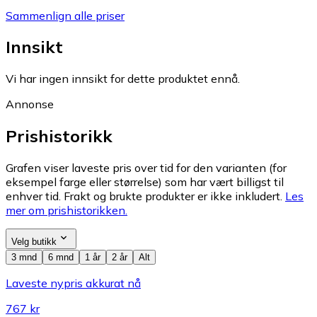
Sammenlign alle priser
Innsikt
Vi har ingen innsikt for dette produktet ennå.
Annonse
Prishistorikk
Grafen viser laveste pris over tid for den varianten (for
eksempel farge eller størrelse) som har vært billigst til
enhver tid. Frakt og brukte produkter er ikke inkludert.
Les
mer om prishistorikken.
Velg butikk
3 mnd
6 mnd
1 år
2 år
Alt
Laveste nypris akkurat nå
767 kr