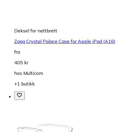
Deksel for nettbrett
Zagg Crystal Palace Case for Apple iPad (A16)
fra
405 kr
hos
Multicom
+1 butikk