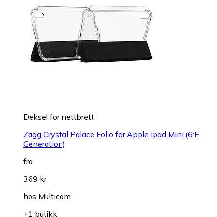
Deksel for nettbrett
Zagg Crystal Palace Folio for Apple Ipad Mini (6:E
Generation)
fra
369 kr
hos
Multicom
+1 butikk